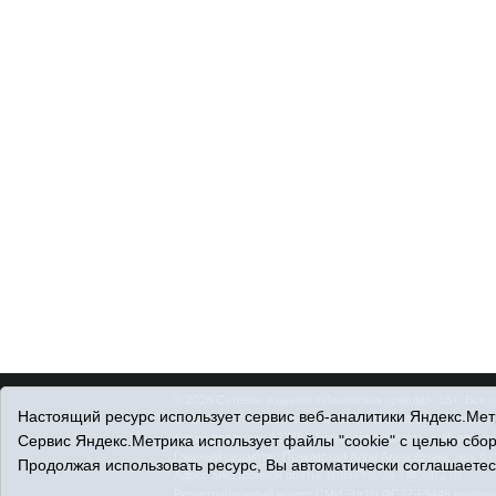
© 2026 Сетевое издание «Ишимская правда». 16+. Все 
Настоящий ресурс использует сервис веб-аналитики Яндекс.Метр
© При использовании материалов ссылка обязательна.
Адрес редакции: 627750 Тюменская область, г. Ишим, ул
Сервис Яндекс.Метрика использует файлы "cookie" с целью сбо
Главный редактор: Позюмская Алла Алексеевна, тел. 8 (
Продолжая использовать ресурс, Вы автоматически соглашаетес
Адрес электронной почты:
IshimPravda-1@obl72.ru
Регистрационный номер СМИ Эл № ФС77-69445 выдано Ф