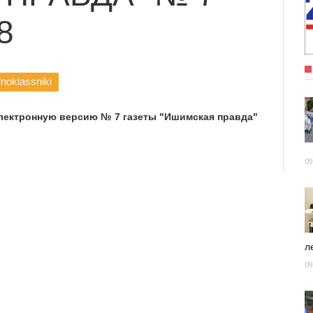
8
noklassniki
лектронную версию № 7 газеты "Ишимская правда"
09
ле
09