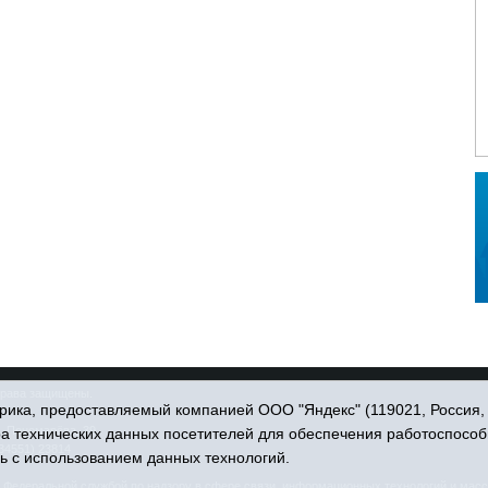
права защищены.
ика, предоставляемый компанией ООО "Яндекс" (119021, Россия, Мо
. Пономарёва, 39.
ра технических данных посетителей для обеспечения работоспособ
34551) 23814
ь с использованием данных технологий.
едеральной службой по надзору в сфере связи, информационных технологий и масс