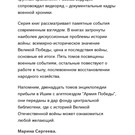
сопровождал видеоряд – документальные кадры
военной хроники.
Серия книг рассматривает памятные события
современ­ным взглядом. В книгах затронуты
наиболее дискуссион­ные проблемы истории
войны: всемирно-историческое значение
Великой Победы, цена и последствия войны,
основные её итоги. Пять томов посвящены
военным со­бытиям, остальные повествуют о
работе в тылу, послево­енном восстановлении
народного хозяйства.
Напомним, двенадцать томов энциклопедии
прибыли в Ишим с агитпоездом "Армия Победы",
они переданы в дар фонду центральной
библиотеки, где с историей Ве­ликой
Отечественной войны может ознакомиться
любой желающий.
Марина Сергеева.