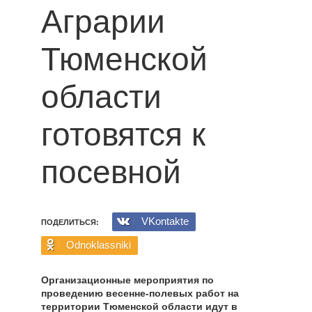
Аграрии
Тюменской
области
готовятся к
посевной
VKontakte
ПОДЕЛИТЬСЯ:
Odnoklassniki
Организационные мероприятия по
проведению ве­сенне-полевых работ на
территории Тюменской об­ласти идут в