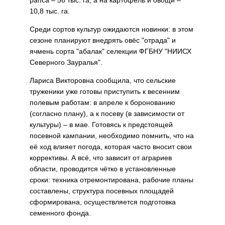
рапса – 56 тыс. га, а на картофель и овощи –
10,8 тыс. га.
Среди сортов культур ожидаются новинки: в этом
сезоне планируют внедрять овёс "отрада" и
ячмень сорта "абалак" селекции ФГБНУ "НИИСХ
Северного Зауралья".
Лариса Викторовна сообщила, что сельские
труженики уже готовы приступить к весенним
полевым работам: в апреле к боронованию
(согласно плану), а к посеву (в зависимости от
культуры) – в мае. Готовясь к предстоящей
посевной кампании, необходимо помнить, что на
её ход влияет погода, которая часто вносит свои
коррективы. А всё, что зависит от аграриев
области, проводится чётко в установленные
сроки: техника отремонтирована, рабочие планы
составлены, струк­тура посевных площадей
сформирована, осуществляется подготовка
семенного фонда.