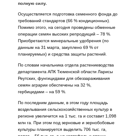
полную силу.
Осуществляется подготовка семенного фонда до
требований стан­дартов (66 % кондиционных).
Помимо этого, на сегодня проведены обменные
операции семян высоких репродукций – 78 %.
Приобре­таются минеральные удобрения (по
данным на 31 марта, закуплено 69 % от
планируемых) и средства защиты растений.
По словам начальника отдела растениеводства
департамента АПК Тюменской области Ларисы
Реутских, фунгицидами для обеззаражи­вания
семян аграрии обеспечены на 32 %,
гербицидами – на 59 %.
По последним данным, в этом году площадь
возделывания сельско­хозяйственных культур в
регионе увеличится на 1 тыс. га и составит 1,098
млн га. При этом под зерновые и зернобобовые
культуры пла­нируется выделить 706 тыс. га,