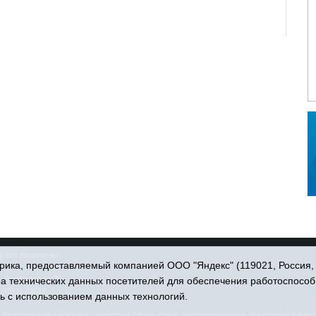
права защищены.
ика, предоставляемый компанией ООО "Яндекс" (119021, Россия, Мо
. Пономарёва, 39.
ра технических данных посетителей для обеспечения работоспособ
34551) 23814
ь с использованием данных технологий.
едеральной службой по надзору в сфере связи, информационных технологий и масс