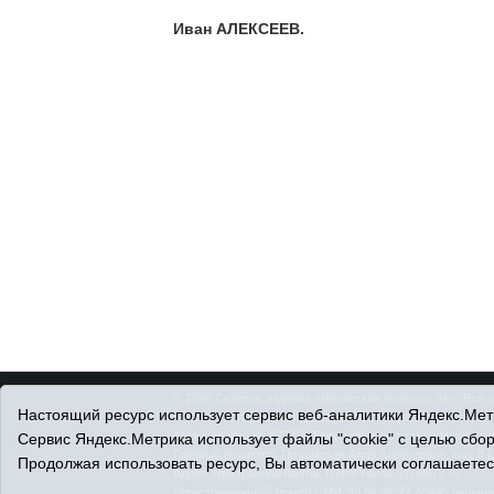
Иван АЛЕКСЕЕВ.
© 2026 Сетевое издание «Ишимская правда». 16+. Все 
Настоящий ресурс использует сервис веб-аналитики Яндекс.Метр
© При использовании материалов ссылка обязательна.
Адрес редакции: 627750 Тюменская область, г. Ишим, ул
Сервис Яндекс.Метрика использует файлы "cookie" с целью сбо
Главный редактор: Позюмская Алла Алексеевна, тел. 8 (
Продолжая использовать ресурс, Вы автоматически соглашаетес
Адрес электронной почты:
IshimPravda-1@obl72.ru
Регистрационный номер СМИ Эл № ФС77-69445 выдано Ф