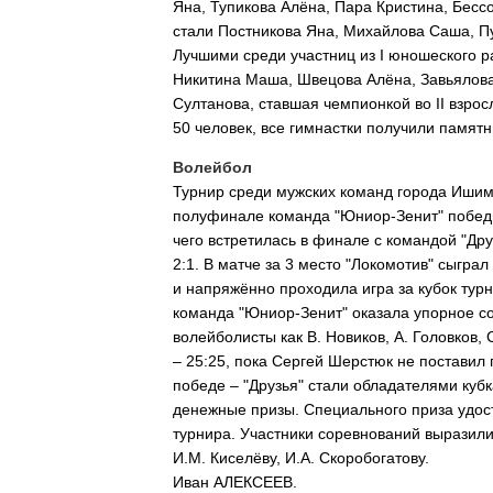
Яна, Тупикова Алёна, Пара Кристина, Бесс
стали Постникова Яна, Михайлова Саша, П
Лучшими среди участниц из I юношеского 
Никитина Маша, Швецова Алёна, Завьялова
Султанова, ставшая чемпионкой во II взро
50 человек, все гимнастки получили памят
Волейбол
Турнир среди мужских команд города Ишим
полуфинале команда "Юниор-Зенит" победил
чего встретилась в финале с командой "Др
2:1. В матче за 3 место "Локомотив" сыграл
и напряжённо проходила игра за кубок ту
команда "Юниор-Зенит" оказала упорное со
волейболисты как В. Новиков, А. Головков,
– 25:25, пока Сергей Шерстюк не поставил 
победе – "Друзья" стали обладателями ку
денежные призы. Специального приза удос
турнира. Участники соревнований выразили
И.М. Киселёву, И.А. Скоробогатову.
Иван АЛЕКСЕЕВ.