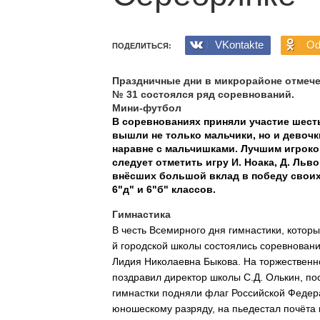
VKontakte
Od
ПОДЕЛИТЬСЯ:
Праздничные дни в микрорайоне отмеч
№ 31 состоялся ряд соревнований.
Мини-футбол
В соревнованиях приняли участие шест
вышли не только мальчики, но и девочк
наравне с мальчишками. Лучшим игроко
следует отметить игру И. Ноака, Д. Льв
внёсших большой вклад в победу своих
6"д" и 6"б" классов.
Гимнастика
В честь Всемирного дня гимнастики, которы
й городской школы состоялись соревновани
Лидия Николаевна Быкова. На торжественн
поздравил директор школы С.Д. Олькин, пос
гимнастки подняли флаг Российской Федера
юношескому разряду, на пьедестал почёта