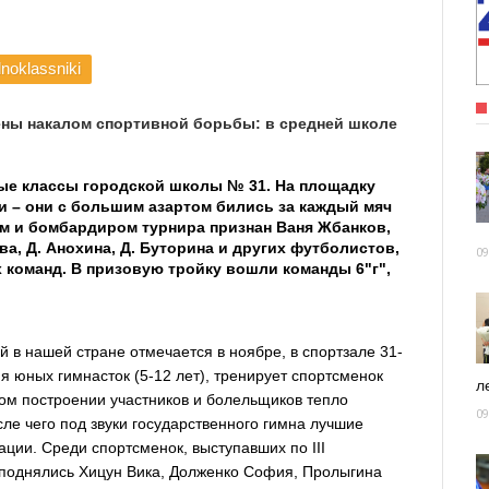
noklassniki
ены накалом спортивной борьбы: в средней школе
ые классы городской школы № 31. На площадку
и – они с большим азартом бились за каждый мяч
м и бомбардиром турнира признан Ваня Жбанков,
ова, Д. Анохина, Д. Буторина и других футболистов,
09
 команд. В призовую тройку вошли команды 6"г",
й в нашей стране отмечается в ноябре, в спортзале 31-
я юных гимнасток (5-12 лет), тренирует спортсменок
ле
ом построении участников и болельщиков тепло
09
ле чего под звуки государственного гимна лучшие
ции. Среди спортсменок, выступавших по III
 поднялись Хицун Вика, Долженко София, Пролыгина