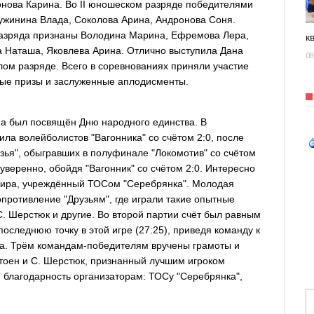
онова Карина. Во II юношеском разряде победителями
ужинина Влада, Соколова Арина, Андронова Соня.
разряда признаны Володина Марина, Ефремова Лера,
к
 Наташа, Яковлева Арина. Отлично выступила Дана
08
слом разряде. Всего в соревнованиях приняли участие
ные призы и заслуженные аплодисменты.
а был посвящён Дню народного единства. В
а волейболистов "Вагонника" со счётом 2:0, после
узья", обыгравших в полуфинале "Локомотив" со счётом
 уверенно, обойдя "Вагонник" со счётом 2:0. Интересно
рнира, учреждённый ТОСом "Серебрянка". Молодая
противление "Друзьям", где играли такие опытные
 С. Шерстюк и другие. Во второй партии счёт был равным
последнюю точку в этой игре (27:25), приведя команду к
бка. Трём командам-победителям вручены грамоты и
тоен и С. Шерстюк, признанный лучшим игроком
 благодарность организаторам: ТОСу "Серебрянка",