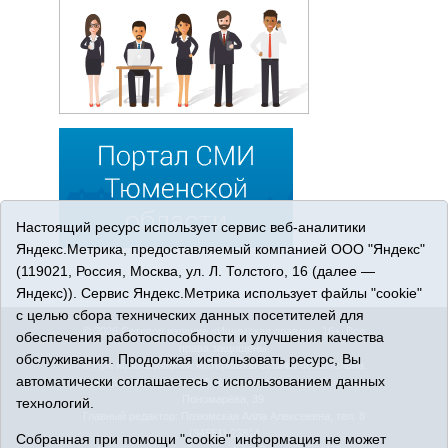
Настоящий ресурс использует сервис веб-аналитики
Яндекс.Метрика, предоставляемый компанией ООО "Яндекс"
(119021, Россия, Москва, ул. Л. Толстого, 16 (далее —
Яндекс)). Сервис Яндекс.Метрика использует файлы "cookie"
с целью сбора технических данных посетителей для
© 2026 Сетевое издание «Ишимская правда». 16+. Все
обеспечения работоспособности и улучшения качества
права защищены.
обслуживания. Продолжая использовать ресурс, Вы
© При использовании материалов ссылка обязательна.
автоматически соглашаетесь с использованием данных
Адрес редакции: 627750 Тюменская область, г. Ишим, ул.
Пономарёва, 39.
технологий.
Главный редактор: Позюмская Алла Алексеевна, тел. 8
(34551) 23814
Собранная при помощи "cookie" информация не может