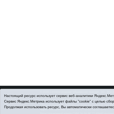
© 2026 Сетевое издание «Ишимская правда». 16+. Все 
Настоящий ресурс использует сервис веб-аналитики Яндекс.Метр
© При использовании материалов ссылка обязательна.
Адрес редакции: 627750 Тюменская область, г. Ишим, ул
Сервис Яндекс.Метрика использует файлы "cookie" с целью сбо
Главный редактор: Позюмская Алла Алексеевна, тел. 8 (
Продолжая использовать ресурс, Вы автоматически соглашаетес
Адрес электронной почты:
IshimPravda-1@obl72.ru
Регистрационный номер СМИ Эл № ФС77-69445 выдано Ф