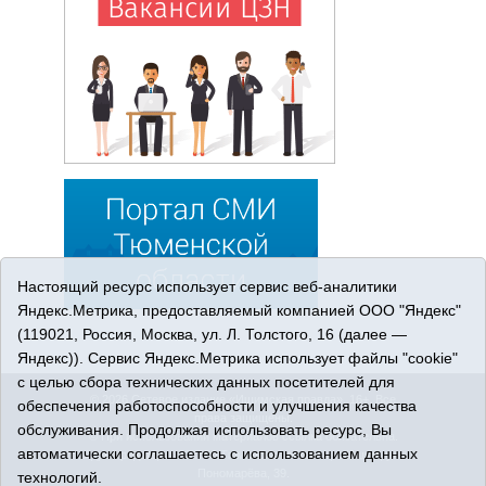
Настоящий ресурс использует сервис веб-аналитики
Яндекс.Метрика, предоставляемый компанией ООО "Яндекс"
(119021, Россия, Москва, ул. Л. Толстого, 16 (далее —
Яндекс)). Сервис Яндекс.Метрика использует файлы "cookie"
с целью сбора технических данных посетителей для
© 2026 Сетевое издание «Ишимская правда». 16+. Все
обеспечения работоспособности и улучшения качества
права защищены.
обслуживания. Продолжая использовать ресурс, Вы
© При использовании материалов ссылка обязательна.
автоматически соглашаетесь с использованием данных
Адрес редакции: 627750 Тюменская область, г. Ишим, ул.
Пономарёва, 39.
технологий.