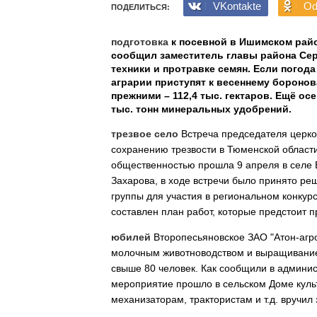
VKontakte
Od
ПОДЕЛИТЬСЯ:
подготовка
к посевной в Ишимском райо
сообщил заместитель главы района Сер
техники и протравке семян. Если погода
аграрии приступят к весеннему боронов
прежними – 112,4 тыс. гектаров. Ещё ос
тыс. тонн минеральных удобрений.
трезвое село
Встреча председателя церко
сохранению трезвости в Тюменской облас
общественностью прошла 9 апреля в селе 
Захарова, в ходе встречи было принято ре
группы для участия в региональном конкур
составлен план работ, которые предстоит п
юбилей
Второпесьяновское ЗАО "Атон-агр
молочным животноводством и выращиванием
свыше 80 человек. Как сообщили в админи
мероприятие прошло в сельском Доме куль
механизаторам, трактористам и т.д. вручи