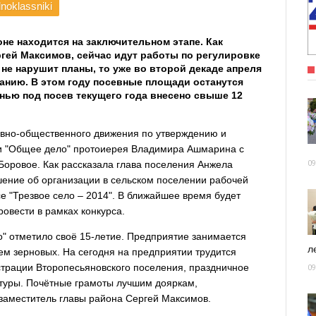
noklassniki
не находится на заключительном этапе. Как
гей Максимов, сейчас идут работы по регулировке
 не нарушит планы, то уже во второй декаде апреля
анию. В этом году посевные площади останутся
енью под посев текущего года внесено свыше 12
вно-общественного движения по утверждению и
ти "Общее дело" протоиерея Владимира Ашмарина с
Боровое. Как рассказала глава поселения Анжела
09
шение об организации в сельском поселении рабочей
се "Трезвое село – 2014". В ближайшее время будет
ровести в рамках конкурса.
о" отметило своё 15-летие. Предприятие занимается
ле
 зерновых. На сегодня на предприятии трудится
страции Второпесьяновского поселения, праздничное
09
туры. Почётные грамоты лучшим дояркам,
л заместитель главы района Сергей Максимов.