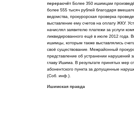
перерасчёт
Более 350 ишимцам произведён
более 555 тысяч рублей благодаря вмешате
ведомства, прокурорская проверка провед
выставление ему счетов на оплату ЖКУ. Ус
начислял заявителю платежи за услуги ком
ликвидированного ещё в июле 2012 года. В
ишимцы, которым также выставлялись счета
своё существование. Межрайонный прокурор
представление об устранении нарушений 
главу Ишима. В результате принятых мер с
абонентского пункта за допущенные наруш
(Соб. инф.).
Ишимская правда