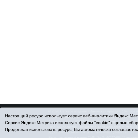
© 2026 Сетевое издание «Ишимская правда». 16+. Все 
Настоящий ресурс использует сервис веб-аналитики Яндекс.Метр
© При использовании материалов ссылка обязательна.
Адрес редакции: 627750 Тюменская область, г. Ишим, ул
Сервис Яндекс.Метрика использует файлы "cookie" с целью сбо
Главный редактор: Позюмская Алла Алексеевна, тел. 8 (
Продолжая использовать ресурс, Вы автоматически соглашаетес
Адрес электронной почты:
IshimPravda-1@obl72.ru
Регистрационный номер СМИ Эл № ФС77-69445 выдано Ф