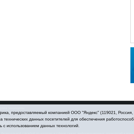
права защищены.
ика, предоставляемый компанией ООО "Яндекс" (119021, Россия, Мо
. Пономарёва, 39.
ра технических данных посетителей для обеспечения работоспособ
34551) 23814
ь с использованием данных технологий.
едеральной службой по надзору в сфере связи, информационных технологий и масс