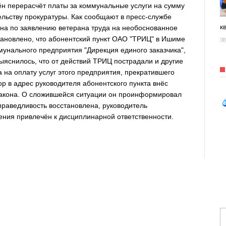
 перерасчёт платы за коммунальные услуги на сумму
льству прокуратуры. Как сообщают в пресс-службе
к
ена по заявлению ветерана труда на необоснованное
тановлено, что абонентский пункт ОАО "ТРИЦ" в Ишиме
08
мунального предприятия "Дирекция единого заказчика",
ыяснилось, что от действий ТРИЦ пострадали и другие
 на оплату услуг этого предприятия, прекратившего
 в адрес руководителя абонентского пункта внёс
закона. О сложившейся ситуации он проинформировал
праведливость восстановлена, руководитель
ения привлечён к дисциплинарной ответственности.