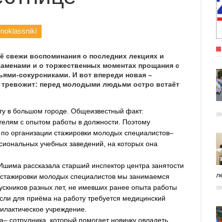
noklassniki
ё свежи воспоминания о последних лекциях и
кзаменами и о торжественных моментах прощания с
ьями-сокурсниками. И вот впереди новая –
 и тревожит: перед молодыми людьми остро встаёт
оту в большом городе. Общеизвестный факт:
09
телям с опытом работы в должности. Поэтому
 по организации стажировки молодых специалистов–
иональных учебных заведений, на которых она
Ишима рассказала старший инспектор центра занятости
ле
й стажировки молодых специалистов мы занимаемся
ускников разных лет, не имевших ранее опыта работы
09
если для приёма на работу требуется медицинский
илактическое учреждение.
а– сотрудника, который помогает новичку овладеть