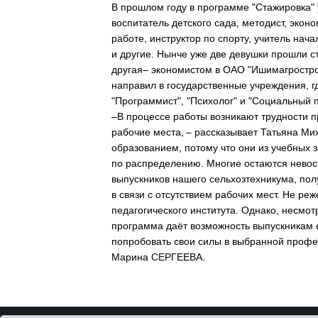
В прошлом году в программе "Стажировка" 
воспитатель детского сада, методист, эконо
работе, инструктор по спорту, учитель нач
и другие. Нынче уже две девушки прошли с
другая– экономистом в ОАО "Ишимагростро
направил в государственные учреждения, 
"Программист", "Психолог" и "Социальный п
–В процессе работы возникают трудности п
рабочие места, – рассказывает Татьяна Ми
образованием, потому что они из учебных з
по распределению. Многие остаются невос
выпускников нашего сельхозтехникума, пол
в связи с отсутствием рабочих мест. Не ре
педагогического института. Однако, несмо
программа даёт возможность выпускникам е
попробовать свои силы в выбранной профе
Марина СЕРГЕЕВА.