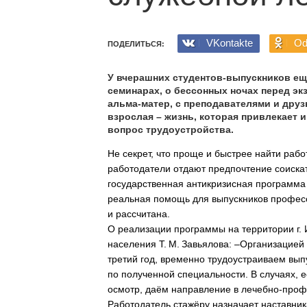
VKontakte
Od
ПОДЕЛИТЬСЯ:
У вчерашних студентов-выпускников ещ
семинарах, о бессонных ночах перед э
альма-матер, с преподавателями и друз
взрослая – жизнь, которая привлекает
вопрос трудоустройства.
Не секрет, что проще и быстрее найти раб
работодатели отдают предпочтение соиска
государственная антикризисная программа
реальная помощь для выпускников професс
и рассчитана.
О реализации программы на территории г. 
населения Т. М. Завьялова: –Организацие
третий год, временно трудоустраиваем вып
по полученной специальности. В случаях, 
осмотр, даём направление в лечебно-проф
Работодатель стажёру назначает наставник