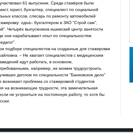
участвовал 61 выпускник. Среди стажёров были
мист, юрист, бухгалтер, специалист по социальной
альных классов, слесарь по ремонту автомобилей
тажировку: одна– бухгалтером в ЗАО "Строй сам",
й". Четырёх выпускников ишимский центр занятости
где они нарабатывают опыт по специальностям
едагог".
ри подборе специалистов на созданные для стажировки
хайловна. – Не хватает специалистов с медицинским
аведений идут работать, в основном,
требованными, например, не можем трудоустроить
учивших диплом по специальности "Банковское дело"
же возникает проблема со стажировкой студентов
тря на возникающие трудности, эта замечательная
сли не устроиться на постоянную работу, то хотя бы
ссии.