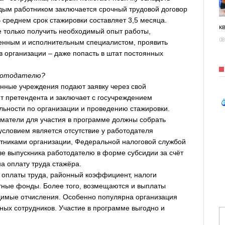
ым работником заключается срочный трудовой договор
 среднем срок стажировки составляет 3,5 месяца.
к
е только получить необходимый опыт работы,
08
венным и исполнительным специалистом, проявить
в организации – даже попасть в штат постоянных
аботодателю?
енные учреждения подают заявку через свой
ит претендента и заключает с госучреждением
льности по организации и проведению стажировки.
матели для участия в программе должны собрать
словием является отсутствие у работодателя
отниками организации, Федеральной налоговой службой
е выпускника работодателю в форме субсидии за счёт
а оплату труда стажёра.
оплаты труда, районный коэффициент, налоги
тные фонды. Более того, возмещаются и выплаты
одимые отчисления. Особенно популярна организация
тных сотрудников. Участие в программе выгодно и