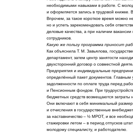
необходимыми навыками в работе. С молод
и оформляется запись в трудовой книжке. В
Впрочем, за такое короткое время можно н
но и успеть зарекомендовать себя ответст
деловые качества, а при наличии вакансии 
сотрудников.
Какую же пользу программа приносит р
Как объяснила Т. М. Завьялова, государств
департамент, затем центр занятости наход
двухсторонний договор о совместной деяте
Предприятия и индивидуальные предприни
определённый пакет документов. Главным у
задолженности по оплате труда перед раб
и Пенсионным фондом. При трудоустройств
бюджетных средств возмещаются затраты н
Они включают в себя минимальный размер 
и отчисления в государственные внебюдже
за наставничество – ½ МРОТ, и все необх
стажировки летом – в период отпусков шта
молодому специалисту, и работодателю.