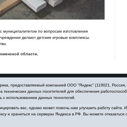
 с муниципалитетом по вопросам изготовления
 учреждении делают детские игровые комплексы.
тво.
юменской области.
права защищены.
ика, предоставляемый компанией ООО "Яндекс" (119021, Россия, Мо
. Пономарёва, 39.
ра технических данных посетителей для обеспечения работоспособ
34551) 23814
ь с использованием данных технологий.
едеральной службой по надзору в сфере связи, информационных технологий и масс
цировать вас, однако может помочь нам улучшить работу сайта. 
 «Ишимская правда».
ксу и храниться на серверах Яндекса в РФ. Вы можете отказаться о