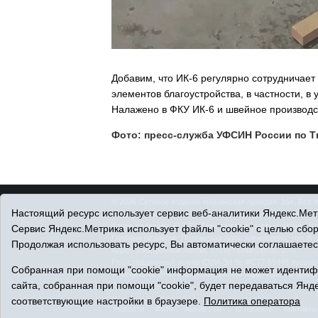
Добавим, что ИК-6 регулярно сотрудничает
элементов благоустройства, в частности, в
Налажено в ФКУ ИК-6 и швейное производс
Фото: пресс-служба УФСИН России по Т
© 2026 Сетевое издание «Ишимская правда». 16+. Все 
Настоящий ресурс использует сервис веб-аналитики Яндекс.Метр
© При использовании материалов ссылка обязательна.
Адрес редакции: 627750 Тюменская область, г. Ишим, ул
Сервис Яндекс.Метрика использует файлы "cookie" с целью сбо
Главный редактор: Позюмская Алла Алексеевна, тел. 8 (
Продолжая использовать ресурс, Вы автоматически соглашаетес
Адрес электронной почты:
IshimPravda-1@obl72.ru
Регистрационный номер СМИ Эл № ФС77-69445 выдано Ф
Собранная при помощи "cookie" информация не может идентифи
Учредитель: АНО «Информационно-издательский центр
сайта, собранная при помощи "cookie", будет передаваться Янде
Политика оператора
соответствующие настройки в браузере.
Политика оператора
Новости
Фото
Архив PDF
О проекте
Контакты