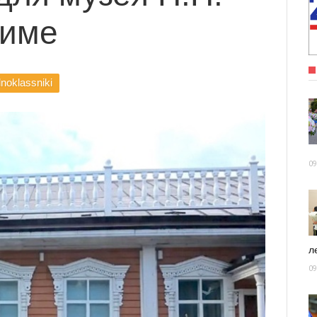
шиме
noklassniki
09
ле
09