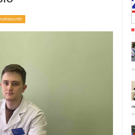
noklassniki
09
ле
09