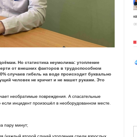
к
08
одоёмам. Но статистика неумолима: утопление
ерти от внешних факторов в трудоспособном
70% случаев гибель на воде происходит буквально
ущий человек не кричит и не машет руками. Это
лучает необратимые повреждения. А спасательные
о если инцидент произошёл в необорудованном месте.
а пару минут;
я (каждый второй случай утопления среди взрослых