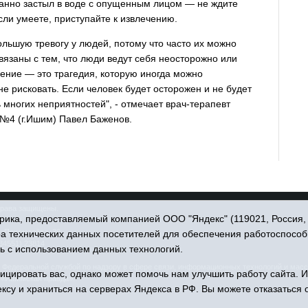
транно застыл в воде с опущенным лицом — не ждите
сли умеете, приступайте к извлечению.
ольшую тревогу у людей, потому что часто их можно
вязаны с тем, что люди ведут себя неосторожно или
ение — это трагедия, которую иногда можно
е рисковать. Если человек будет осторожен и не будет
 многих неприятностей", - отмечает врач-терапевт
№4 (г.Ишим) Павел Баженов.
права защищены.
ика, предоставляемый компанией ООО "Яндекс" (119021, Россия, Мо
. Пономарёва, 39.
ра технических данных посетителей для обеспечения работоспособ
34551) 23814
ь с использованием данных технологий.
едеральной службой по надзору в сфере связи, информационных технологий и масс
цировать вас, однако может помочь нам улучшить работу сайта. 
 «Ишимская правда».
ксу и храниться на серверах Яндекса в РФ. Вы можете отказаться о