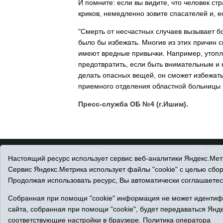
И помните: если вы видите, что человек с
криков, немедленно зовите спасателей и, е
"Смерть от несчастных случаев вызывает б
было бы избежать. Многие из этих причин с
имеют вредные привычки. Например, утопл
предотвратить, если быть внимательным и н
делать опасных вещей, он сможет избежать
приемного отделения областной больницы 
Пресс-служба ОБ №4 (г.Ишим).
© 2026 Сетевое издание «Ишимская правда». 16+. Все 
Настоящий ресурс использует сервис веб-аналитики Яндекс.Метр
© При использовании материалов ссылка обязательна.
Адрес редакции: 627750 Тюменская область, г. Ишим, ул
Сервис Яндекс.Метрика использует файлы "cookie" с целью сбо
Главный редактор: Позюмская Алла Алексеевна, тел. 8 (
Продолжая использовать ресурс, Вы автоматически соглашаетес
Адрес электронной почты:
IshimPravda-1@obl72.ru
Регистрационный номер СМИ Эл № ФС77-69445 выдано Ф
Собранная при помощи "cookie" информация не может идентифи
Учредитель: АНО «Информационно-издательский центр
сайта, собранная при помощи "cookie", будет передаваться Янде
Политика оператора
соответствующие настройки в браузере.
Политика оператора