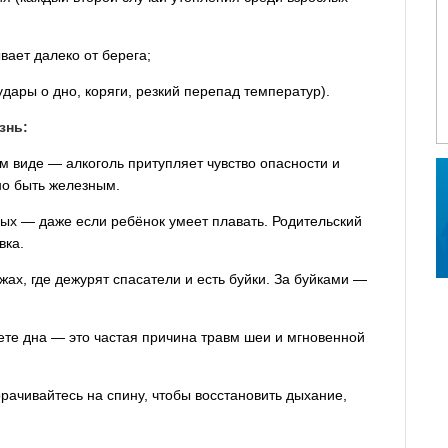
вает далеко от берега;
дары о дно, коряги, резкий перепад температур).
знь:
м виде — алкоголь притупляет чувство опасности и
но быть железным.
ых — даже если ребёнок умеет плавать. Родительский
вка.
х, где дежурят спасатели и есть буйки. За буйками —
ете дна — это частая причина травм шеи и мгновенной
ачивайтесь на спину, чтобы восстановить дыхание,