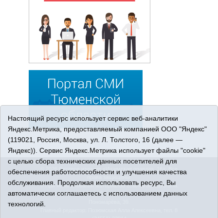
Настоящий ресурс использует сервис веб-аналитики
Яндекс.Метрика, предоставляемый компанией ООО "Яндекс"
(119021, Россия, Москва, ул. Л. Толстого, 16 (далее —
Яндекс)). Сервис Яндекс.Метрика использует файлы "cookie"
с целью сбора технических данных посетителей для
© 2026 Сетевое издание «Ишимская правда». 16+. Все
обеспечения работоспособности и улучшения качества
права защищены.
обслуживания. Продолжая использовать ресурс, Вы
© При использовании материалов ссылка обязательна.
автоматически соглашаетесь с использованием данных
Адрес редакции: 627750 Тюменская область, г. Ишим, ул.
Пономарёва, 39.
технологий.
Главный редактор: Позюмская Алла Алексеевна, тел. 8