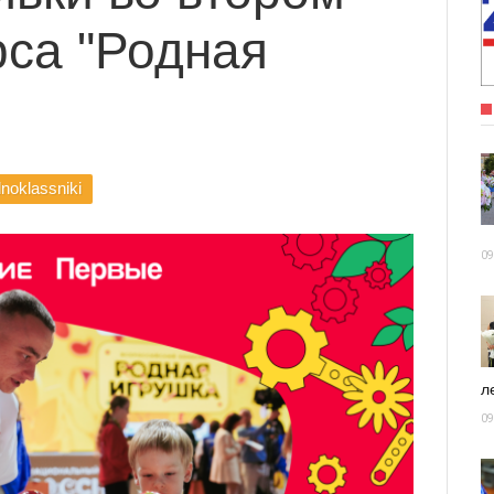
рса "Родная
noklassniki
09
ле
09