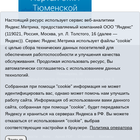
Настоящий ресурс использует сервис веб-аналитики
Яндекс.Метрика, предоставляемый компанией ООО "Яндекс"
(119021, Россия, Москва, ул. Л. Толстого, 16 (далее —
Яндекс)). Сервис Яндекс.Метрика использует файлы "cookie"
с целью сбора технических данных посетителей для
© 2026 Сетевое издание «Ишимская правда». 16+. Все
обеспечения работоспособности и улучшения качества
права защищены.
обслуживания. Продолжая использовать ресурс, Вы
© При использовании материалов ссылка обязательна.
автоматически соглашаетесь с использованием данных
Адрес редакции: 627750 Тюменская область, г. Ишим, ул.
Пономарёва, 39.
технологий.
Главный редактор: Позюмская Алла Алексеевна, тел. 8
(34551) 23814
Собранная при помощи "cookie" информация не может
Адрес электронной почты:
IshimPravda-1@obl72.ru
идентифицировать вас, однако может помочь нам улучшить
Регистрационный номер СМИ Эл № ФС77-69445 выдано
работу сайта. Информация об использовании вами данного
Федеральной службой по надзору в сфере связи,
информационных технологий и массовых коммуникаций
сайта, собранная при помощи "cookie", будет передаваться
(Роскомнадзор) 25.04.2017
Яндексу и храниться на серверах Яндекса в РФ. Вы можете
Учредитель: АНО «Информационно-издательский центр
отказаться от использования "cookie", выбрав
«Ишимская правда».
Политика оператора
соответствующие настройки в браузере.
Политика оператора
Новости
Фото
Архив PDF
О проекте
Контакты
Закрыть