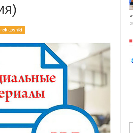
ия)
к
08
noklassniki