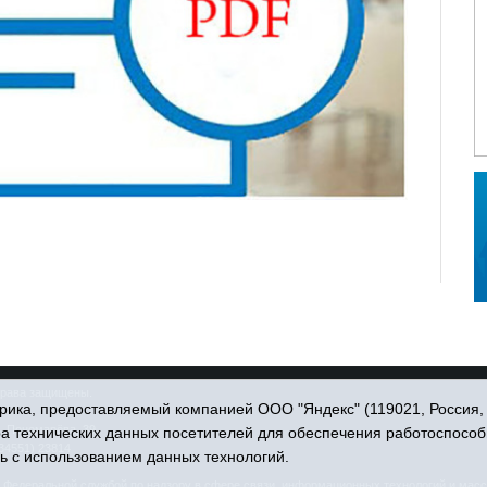
права защищены.
ика, предоставляемый компанией ООО "Яндекс" (119021, Россия, Мо
. Пономарёва, 39.
ра технических данных посетителей для обеспечения работоспособ
34551) 23814
ь с использованием данных технологий.
едеральной службой по надзору в сфере связи, информационных технологий и масс