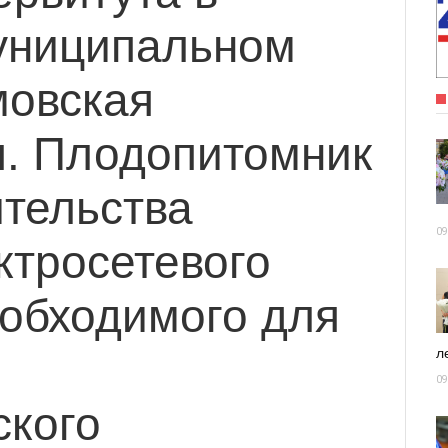
униципальном
мовская
п. Плодопитомник
ительства
09
ктросетевого
еобходимого для
ле
09
ского