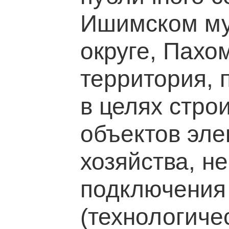
Ишимском м
округе, Пахо
территория, 
в целях стро
объектов эле
хозяйства, н
подключения
(технологиче