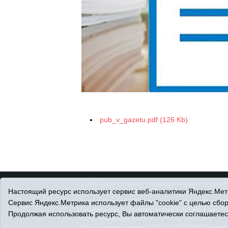
pub_v_gazetu.pdf (126 Kb)
© 2026 Сетевое издание «Ишимская правда». 16+. Все 
Настоящий ресурс использует сервис веб-аналитики Яндекс.Метр
© При использовании материалов ссылка обязательна.
Адрес редакции: 627750 Тюменская область, г. Ишим, ул
Сервис Яндекс.Метрика использует файлы "cookie" с целью сбо
Главный редактор: Позюмская Алла Алексеевна, тел. 8 (
Продолжая использовать ресурс, Вы автоматически соглашаетес
Адрес электронной почты:
IshimPravda-1@obl72.ru
Регистрационный номер СМИ Эл № ФС77-69445 выдано Ф