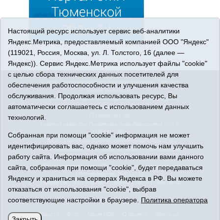
Настоящий ресурс использует сервис веб-аналитики
Яндекс.Метрика, предоставляемый компанией ООО "Яндекс"
(119021, Россия, Москва, ул. Л. Толстого, 16 (далее —
Яндекс)). Сервис Яндекс.Метрика использует файлы "cookie"
с целью сбора технических данных посетителей для
© 2026 Сетевое издание «Ишимская правда». 16+. Все
обеспечения работоспособности и улучшения качества
права защищены.
обслуживания. Продолжая использовать ресурс, Вы
© При использовании материалов ссылка обязательна.
автоматически соглашаетесь с использованием данных
Адрес редакции: 627750 Тюменская область, г. Ишим, ул.
Пономарёва, 39.
технологий.
Главный редактор: Позюмская Алла Алексеевна, тел. 8
(34551) 23814
Собранная при помощи "cookie" информация не может
Адрес электронной почты:
IshimPravda-1@obl72.ru
идентифицировать вас, однако может помочь нам улучшить
Регистрационный номер СМИ Эл № ФС77-69445 выдано
работу сайта. Информация об использовании вами данного
Федеральной службой по надзору в сфере связи,
информационных технологий и массовых коммуникаций
сайта, собранная при помощи "cookie", будет передаваться
(Роскомнадзор) 25.04.2017
Яндексу и храниться на серверах Яндекса в РФ. Вы можете
Учредитель: АНО «Информационно-издательский центр
отказаться от использования "cookie", выбрав
«Ишимская правда».
соответствующие настройки в браузере.
Политика оператора
Политика оператора
Новости
Фото
Архив PDF
О проекте
Контакты
Закрыть