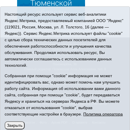
Настоящий ресурс использует сервис веб-аналитики
Яндекс.Метрика, предоставляемый компанией ООО "Яндекс"
(119021, Россия, Москва, ул. Л. Толстого, 16 (далее —
Яндекс)). Сервис Яндекс.Метрика использует файлы "cookie"
с целью сбора технических данных посетителей для
© 2026 Сетевое издание «Ишимская правда». 16+. Все
обеспечения работоспособности и улучшения качества
права защищены.
обслуживания. Продолжая использовать ресурс, Вы
© При использовании материалов ссылка обязательна.
автоматически соглашаетесь с использованием данных
Адрес редакции: 627750 Тюменская область, г. Ишим, ул.
Пономарёва, 39.
технологий.
Главный редактор: Позюмская Алла Алексеевна, тел. 8
(34551) 23814
Собранная при помощи "cookie" информация не может
Адрес электронной почты:
IshimPravda-1@obl72.ru
идентифицировать вас, однако может помочь нам улучшить
Регистрационный номер СМИ Эл № ФС77-69445 выдано
работу сайта. Информация об использовании вами данного
Федеральной службой по надзору в сфере связи,
информационных технологий и массовых коммуникаций
сайта, собранная при помощи "cookie", будет передаваться
(Роскомнадзор) 25.04.2017
Яндексу и храниться на серверах Яндекса в РФ. Вы можете
Учредитель: АНО «Информационно-издательский центр
отказаться от использования "cookie", выбрав
«Ишимская правда».
Политика оператора
соответствующие настройки в браузере.
Политика оператора
Новости
Фото
Архив PDF
О проекте
Контакты
Закрыть