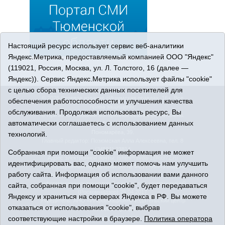
Настоящий ресурс использует сервис веб-аналитики
Яндекс.Метрика, предоставляемый компанией ООО "Яндекс"
(119021, Россия, Москва, ул. Л. Толстого, 16 (далее —
Яндекс)). Сервис Яндекс.Метрика использует файлы "cookie"
с целью сбора технических данных посетителей для
© 2026 Сетевое издание «Ишимская правда». 16+. Все
обеспечения работоспособности и улучшения качества
права защищены.
обслуживания. Продолжая использовать ресурс, Вы
© При использовании материалов ссылка обязательна.
автоматически соглашаетесь с использованием данных
Адрес редакции: 627750 Тюменская область, г. Ишим, ул.
Пономарёва, 39.
технологий.
Главный редактор: Позюмская Алла Алексеевна, тел. 8
(34551) 23814
Собранная при помощи "cookie" информация не может
Адрес электронной почты:
IshimPravda-1@obl72.ru
идентифицировать вас, однако может помочь нам улучшить
Регистрационный номер СМИ Эл № ФС77-69445 выдано
работу сайта. Информация об использовании вами данного
Федеральной службой по надзору в сфере связи,
информационных технологий и массовых коммуникаций
сайта, собранная при помощи "cookie", будет передаваться
(Роскомнадзор) 25.04.2017
Яндексу и храниться на серверах Яндекса в РФ. Вы можете
Учредитель: АНО «Информационно-издательский центр
отказаться от использования "cookie", выбрав
«Ишимская правда».
соответствующие настройки в браузере.
Политика оператора
Политика оператора