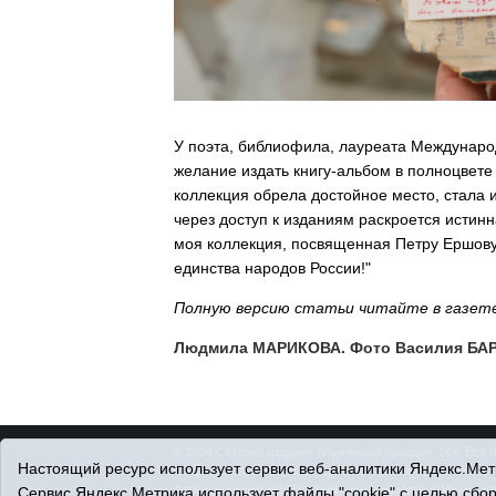
У поэта, библиофила, лауреата Междунаро
желание издать книгу-альбом в полноцвете 
коллекция обрела достойное место, стала 
через доступ к изданиям раскроется истинн
моя коллекция, посвященная Петру Ершову,
единства народов России!"
Полную версию статьи читайте в газете
Людмила МАРИКОВА. Фото Василия БА
© 2026 Сетевое издание «Ишимская правда». 16+. Все 
Настоящий ресурс использует сервис веб-аналитики Яндекс.Метр
© При использовании материалов ссылка обязательна.
Адрес редакции: 627750 Тюменская область, г. Ишим, ул
Сервис Яндекс.Метрика использует файлы "cookie" с целью сбо