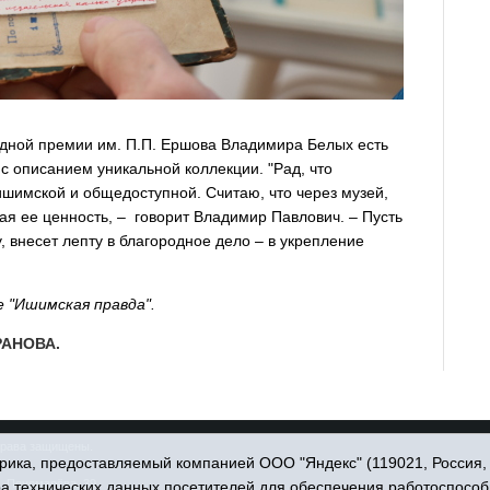
дной премии им. П.П. Ершова Владимира Белых есть
с описанием уникальной коллекции. "Рад, что
ишимской и общедоступной. Считаю, что через музей,
ая ее ценность, – говорит Владимир Павлович. – Пусть
 внесет лепту в благородное дело – в укрепление
 "Ишимская правда".
РАНОВА.
права защищены.
ика, предоставляемый компанией ООО "Яндекс" (119021, Россия, Мо
. Пономарёва, 39.
ра технических данных посетителей для обеспечения работоспособ