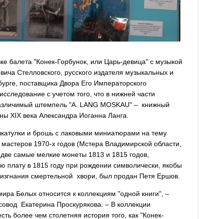
ке балета "Конек-Горбунок, или Царь-девица" с музыкой
вича Стелловского, русского издателя музыкальных и
бурге, поставщика Двора Его Императорского
исследование с учетом того, что в нижней части
различимый штемпель "A. LANG MOSKAU" – книжный
ины XIX века Александра Иоганна Ланга.
катулки и брошь с лаковыми миниатюрами на тему
 мастеров 1970-х годов (Мстера Владимирской области,
 две самые мелкие монеты 1813 и 1815 годов,
ую плату в 1815 году при рождении символически, якобы
 изгнания смертельной хвори, был продан Петя Ершов.
ра Белых относится к коллекциям "одной книги", –
совод Екатерина Проскурякова. – В коллекции
сть более чем столетняя история того, как "Конек-