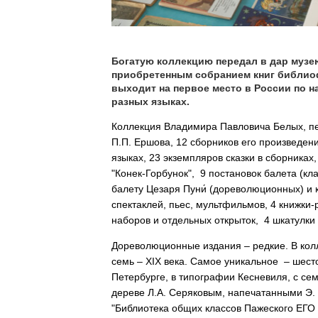
Богатую коллекцию передал в дар музе
приобретенным собранием книг библио
выходит на первое место в России по н
разных языках.
Коллекция Владимира Павловича Белых, пер
П.П. Ершова, 12 сборников его произведен
языках, 23 экземпляров сказки в сборниках
"Конек-Горбунок", 9 постановок балета (кла
балету Цезаря Пуни́ (дореволюционных) и 
спектаклей, пьес, мультфильмов, 4 книжки-
наборов и отдельных открыток, 4 шкатулк
Дореволюционные издания – редкие. В колл
семь – XIX века. Самое уникальное – шесто
Петербурге, в типографии Кесневиля, с се
дереве Л.А. Серяковым, напечатанными Э.
"Библиотека общих классов Пажеского Е