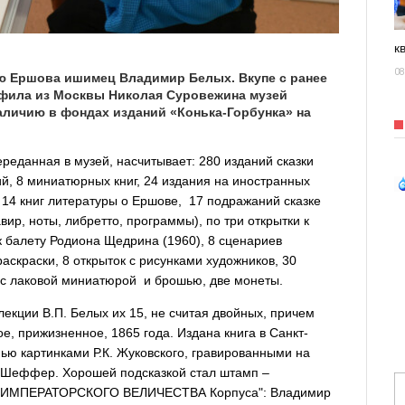
к
08
ю Ершова ишимец Владимир Белых. Вкупе с ранее
фила из Москвы Николая Суровежина музей
аличию в фондах изданий «Конька-Горбунка» на
еданная в музей, насчитывает: 280 изданий сказки
ий, 8 миниатюрных книг, 24 издания на иностранных
, 14 книг литературы о Ершове, 17 подражаний сказке
вир, ноты, либретто, программы), по три открытки к
к балету Родиона Щедрина (1960), 8 сценариев
раскраски, 8 открыток с рисунками художников, 30
и с лаковой миниатюрой и брошью, две монеты.
екции В.П. Белых их 15, не считая двойных, причем
е, прижизненное, 1865 года. Издана книга в Санкт-
мью картинками Р.К. Жуковского, гравированными на
 Шеффер. Хорошей подсказкой стал штамп –
ГО ИМПЕРАТОРСКОГО ВЕЛИЧЕСТВА Корпуса": Владимир