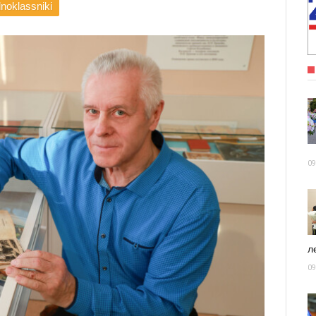
noklassniki
09
ле
09