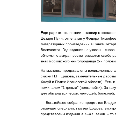
Еще раритет коллекции – клавир к постанов
Цезаря Пуни́, отпечатан у Федора Тимофее
литературных произведений в Санкт-Петер
Величества. Год издания не указан – снова 
обложки клавира просматривается слабо 
знак московского книгопродавца 2-й полов
На выставке представлены великолепные ш
сказки П.П. Ершова, замечательные работы
Холуй и Палех Ивановской области). Есть и
номиналом "1 деньга" (полкопейки). За так
для обмана всяческих немощей, болезней,
– Богатейшее собрание предметов Владими
отмечает специалист музея Ершова, экскур
представлены издания XIX–XXI веков – то е