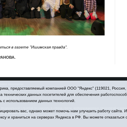
ться в газете "Ишимская правда".
РАНОВА.
права защищены.
ика, предоставляемый компанией ООО "Яндекс" (119021, Россия, Мо
. Пономарёва, 39.
ра технических данных посетителей для обеспечения работоспособ
34551) 23814
ь с использованием данных технологий.
едеральной службой по надзору в сфере связи, информационных технологий и масс
цировать вас, однако может помочь нам улучшить работу сайта. 
 «Ишимская правда».
ксу и храниться на серверах Яндекса в РФ. Вы можете отказаться о