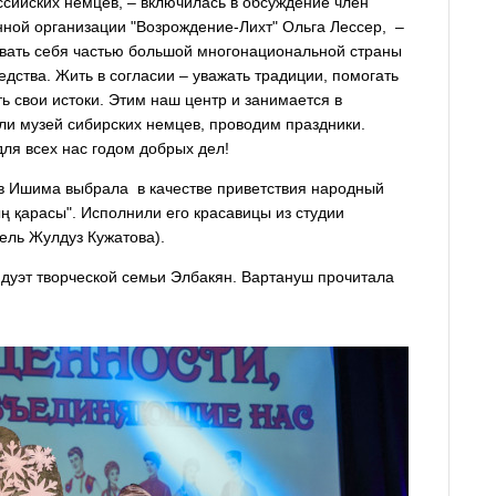
ссийских немцев, – включилась в обсуждение член
ной организации "Возрождение-Лихт" Ольга Лессер, –
овать себя частью большой многонациональной страны
едства. Жить в согласии – уважать традиции, помогать
ть свои истоки. Этим наш центр и занимается в
ли музей сибирских немцев, проводим праздники.
для всех нас годом добрых дел!
в Ишима выбрала в качестве приветствия народный
 қарасы". Исполнили его красавицы из студии
ель Жулдуз Кужатова).
уэт творческой семьи Элбакян. Вартануш прочитала