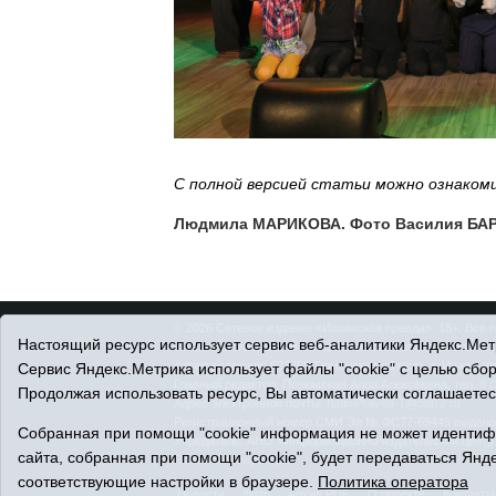
С полной версией статьи можно ознакоми
Людмила МАРИКОВА. Фото Василия БА
© 2026 Сетевое издание «Ишимская правда». 16+. Все 
Настоящий ресурс использует сервис веб-аналитики Яндекс.Метр
© При использовании материалов ссылка обязательна.
Адрес редакции: 627750 Тюменская область, г. Ишим, ул
Сервис Яндекс.Метрика использует файлы "cookie" с целью сбо
Главный редактор: Позюмская Алла Алексеевна, тел. 8 (
Продолжая использовать ресурс, Вы автоматически соглашаетес
Адрес электронной почты:
IshimPravda-1@obl72.ru
Регистрационный номер СМИ Эл № ФС77-69445 выдано Ф
Собранная при помощи "cookie" информация не может идентифи
Учредитель: АНО «Информационно-издательский центр
сайта, собранная при помощи "cookie", будет передаваться Янде
Политика оператора
соответствующие настройки в браузере.
Политика оператора
Новости
Фото
Архив PDF
О проекте
Контакты