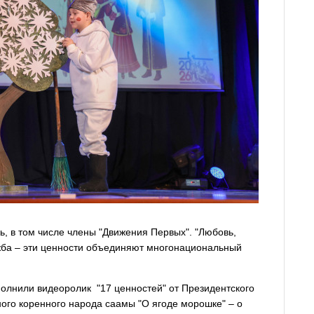
ь, в том числе члены "Движения Первых". "Любовь,
ужба – эти ценности объединяют многонациональный
олнили видеоролик "17 ценностей" от Президентского
ного коренного народа саамы "О ягоде морошке" – о