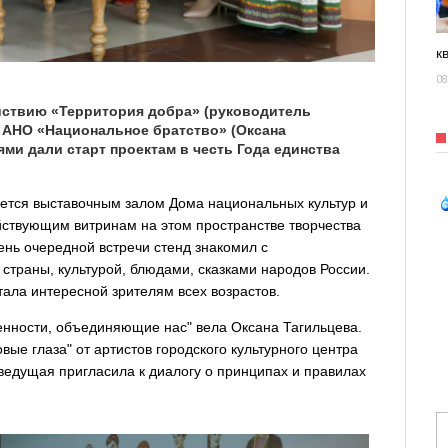
к
08
йствию «Территория добра» (руководитель
с АНО «Национальное братство» (Оксана
ми дали старт проектам в честь Года единства
яется выставочным залом Дома национальных культур и
йствующим витринам на этом пространстве творчества
ень очередной встречи стенд знакомил с
траны, культурой, блюдами, сказками народов России.
тала интересной зрителям всех возрастов.
енности, объединяющие нас" вела Оксана Тагильцева.
вые глаза" от артистов городского культурного центра
ведущая пригласила к диалогу о принципах и правилах