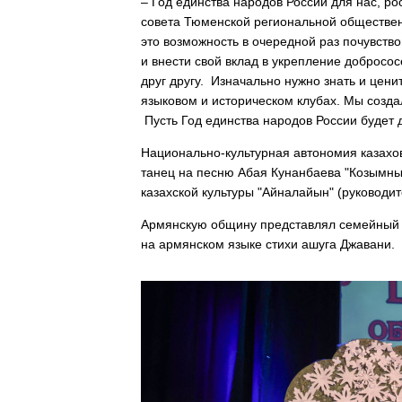
– Год единства народов России для нас, ро
совета Тюменской региональной обществен
это возможность в очередной раз почувств
и внести свой вклад в укрепление добросос
друг другу. Изначально нужно знать и цени
языковом и историческом клубах. Мы созда
Пусть Год единства народов России будет 
Национально-культурная автономия казахо
танец на песню Абая Кунанбаева "Козымның
казахской культуры "Айналайын" (руководит
Армянскую общину представлял семейный д
на армянском языке стихи ашуга Джавани.