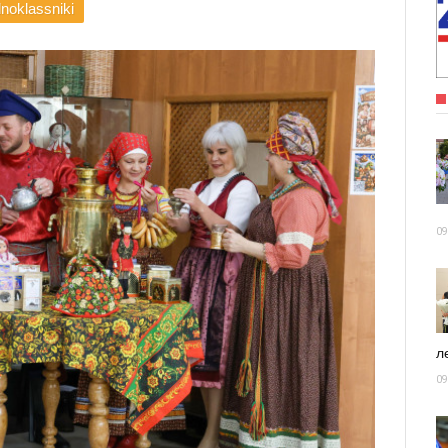
noklassniki
09
ле
09