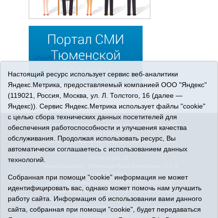
Настоящий ресурс использует сервис веб-аналитики
Яндекс.Метрика, предоставляемый компанией ООО "Яндекс"
(119021, Россия, Москва, ул. Л. Толстого, 16 (далее —
Яндекс)). Сервис Яндекс.Метрика использует файлы "cookie"
с целью сбора технических данных посетителей для
© 2026 Сетевое издание «Ишимская правда». 16+. Все
обеспечения работоспособности и улучшения качества
права защищены.
обслуживания. Продолжая использовать ресурс, Вы
© При использовании материалов ссылка обязательна.
автоматически соглашаетесь с использованием данных
Адрес редакции: 627750 Тюменская область, г. Ишим, ул.
Пономарёва, 39.
технологий.
Главный редактор: Позюмская Алла Алексеевна, тел. 8
(34551) 23814
Собранная при помощи "cookie" информация не может
Адрес электронной почты:
IshimPravda-1@obl72.ru
идентифицировать вас, однако может помочь нам улучшить
Регистрационный номер СМИ Эл № ФС77-69445 выдано
работу сайта. Информация об использовании вами данного
Федеральной службой по надзору в сфере связи,
информационных технологий и массовых коммуникаций
сайта, собранная при помощи "cookie", будет передаваться
(Роскомнадзор) 25.04.2017