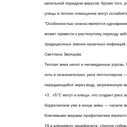
капельной передачи вирусов. Кроме того, 
улицы в теплое помещение могут ослаблят
"Особенностью сезона является одновреме
может привести к растянутому периоду заб
традиционных зимних кишечных инфекций, та
Светлана Звонцова.
Теплая зима несет и неожиданные угрозы. 
хоть и незначительно, риск лептоспироза 
передающейся через воду, загрязненную в
+3...+5°C могут и клещи, что создает рис
боррелиозом уже в конце зимы — начале в
Ключевыми мерами профилактики являются
19 и клещевого энцефалита, строгое соблюд