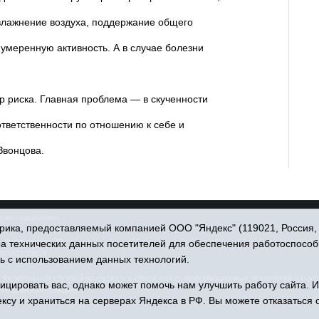
влажнение воздуха, поддержание общего
 умеренную активность. А в случае болезни
р риска. Главная проблема — в скученности
ответственности по отношению к себе и
Звонцова.
права защищены.
ика, предоставляемый компанией ООО "Яндекс" (119021, Россия, Мо
. Пономарёва, 39.
ра технических данных посетителей для обеспечения работоспособ
34551) 23814
ь с использованием данных технологий.
едеральной службой по надзору в сфере связи, информационных технологий и масс
цировать вас, однако может помочь нам улучшить работу сайта. 
 «Ишимская правда».
ксу и храниться на серверах Яндекса в РФ. Вы можете отказаться о