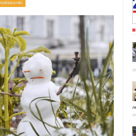
noklassniki
09
ле
09