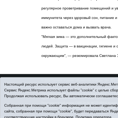
регулярное проветривание помещений и у
иммунитета через здоровый сон, питание и
важно оставаться дома и вызвать врача.
"Мягкая зима — это дополнительный факто
людей. Защита — в вакцинации, гигиене и 
окружающим", — резюмировала Светлана 
© 2026 Сетевое издание «Ишимская правда». 16+. Все 
Настоящий ресурс использует сервис веб-аналитики Яндекс.Метр
© При использовании материалов ссылка обязательна.
Адрес редакции: 627750 Тюменская область, г. Ишим, ул
Сервис Яндекс.Метрика использует файлы "cookie" с целью сбо
Главный редактор: Позюмская Алла Алексеевна, тел. 8 (
Продолжая использовать ресурс, Вы автоматически соглашаетес
Адрес электронной почты:
IshimPravda-1@obl72.ru
Регистрационный номер СМИ Эл № ФС77-69445 выдано Ф
Собранная при помощи "cookie" информация не может идентифи
Учредитель: АНО «Информационно-издательский центр
сайта, собранная при помощи "cookie", будет передаваться Янде
Политика оператора
соответствующие настройки в браузере.
Политика оператора