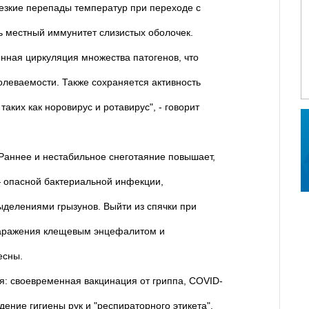
резкие перепады температур при переходе с
ь местный иммунитет слизистых оболочек.
нная циркуляция множества патогенов, что
олеваемости. Также сохраняется активность
ких как норовирус и ротавирус", - говорит
Раннее и нестабильное снеготаяние повышает,
— опасной бактериальной инфекции,
ыделениями грызунов. Выйти из спячки при
к заражения клещевым энцефалитом и
есны.
: своевременная вакцинация от гриппа, COVID-
ение гигиены рук и "респираторного этикета",