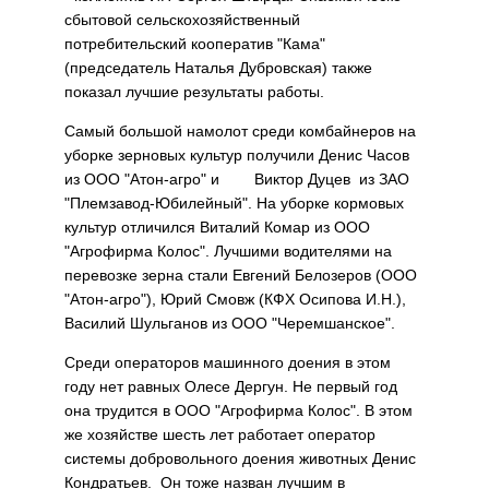
сбытовой сельскохозяйственный
потребительский кооператив "Кама"
(председатель Наталья Дубровская) также
показал лучшие результаты работы.
Самый большой намолот среди комбайнеров на
уборке зерновых культур получили Денис Часов
из ООО "Атон-агро" и Виктор Дуцев из ЗАО
"Племзавод-Юбилейный". На уборке кормовых
культур отличился Виталий Комар из ООО
"Агрофирма Колос". Лучшими водителями на
перевозке зерна стали Евгений Белозеров (ООО
"Атон-агро"), Юрий Смовж (КФХ Осипова И.Н.),
Василий Шульганов из ООО "Черемшанское".
Среди операторов машинного доения в этом
году нет равных Олесе Дергун. Не первый год
она трудится в ООО "Агрофирма Колос". В этом
же хозяйстве шесть лет работает оператор
системы добровольного доения животных Денис
Кондратьев. Он тоже назван лучшим в