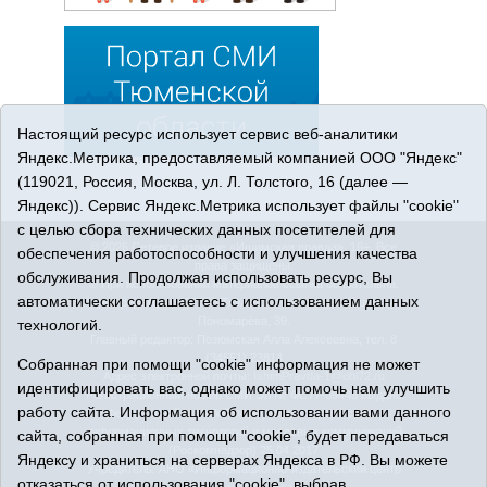
Настоящий ресурс использует сервис веб-аналитики
Яндекс.Метрика, предоставляемый компанией ООО "Яндекс"
(119021, Россия, Москва, ул. Л. Толстого, 16 (далее —
Яндекс)). Сервис Яндекс.Метрика использует файлы "cookie"
с целью сбора технических данных посетителей для
© 2026 Сетевое издание «Ишимская правда». 16+. Все
обеспечения работоспособности и улучшения качества
права защищены.
обслуживания. Продолжая использовать ресурс, Вы
© При использовании материалов ссылка обязательна.
автоматически соглашаетесь с использованием данных
Адрес редакции: 627750 Тюменская область, г. Ишим, ул.
Пономарёва, 39.
технологий.
Главный редактор: Позюмская Алла Алексеевна, тел. 8
(34551) 23814
Собранная при помощи "cookie" информация не может
Адрес электронной почты:
IshimPravda-1@obl72.ru
идентифицировать вас, однако может помочь нам улучшить
Регистрационный номер СМИ Эл № ФС77-69445 выдано
работу сайта. Информация об использовании вами данного
Федеральной службой по надзору в сфере связи,
информационных технологий и массовых коммуникаций
сайта, собранная при помощи "cookie", будет передаваться
(Роскомнадзор) 25.04.2017
Яндексу и храниться на серверах Яндекса в РФ. Вы можете
Учредитель: АНО «Информационно-издательский центр
отказаться от использования "cookie", выбрав
«Ишимская правда».