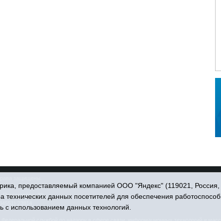
права защищены.
ика, предоставляемый компанией ООО "Яндекс" (119021, Россия, Мо
. Пономарёва, 39.
ра технических данных посетителей для обеспечения работоспособ
34551) 23814
ь с использованием данных технологий.
едеральной службой по надзору в сфере связи, информационных технологий и масс