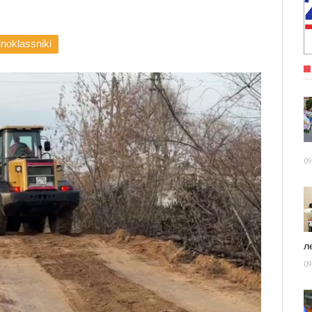
noklassniki
09
ле
09