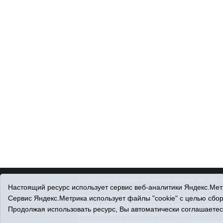
© 2026 Сетевое издание «Ишимская правда». 16+. Все 
Настоящий ресурс использует сервис веб-аналитики Яндекс.Метр
© При использовании материалов ссылка обязательна.
Адрес редакции: 627750 Тюменская область, г. Ишим, ул
Сервис Яндекс.Метрика использует файлы "cookie" с целью сбо
Главный редактор: Позюмская Алла Алексеевна, тел. 8 (
Продолжая использовать ресурс, Вы автоматически соглашаетес
Адрес электронной почты:
IshimPravda-1@obl72.ru
Регистрационный номер СМИ Эл № ФС77-69445 выдано Ф