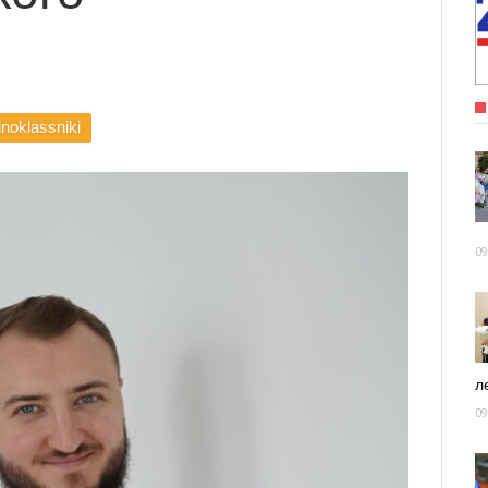
noklassniki
09
ле
09