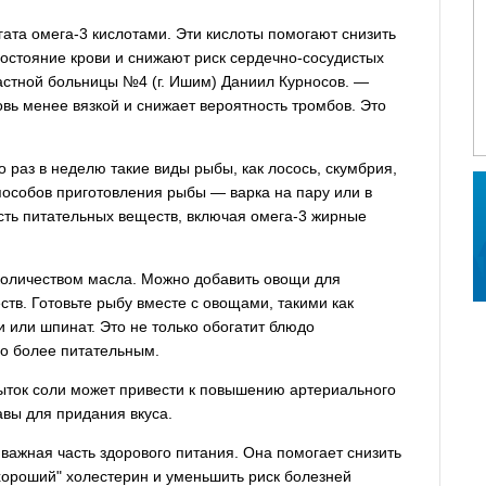
ата омега-3 кислотами. Эти кислоты помогают снизить
состояние крови и снижают риск сердечно-сосудистых
астной больницы №4 (г. Ишим) Даниил Курносов. —
вь менее вязкой и снижает вероятность тромбов. Это
 раз в неделю такие виды рыбы, как лосось, скумбрия,
способов приготовления рыбы — варка на пару или в
сть питательных веществ, включая омега-3 жирные
количеством масла. Можно добавить овощи для
тв. Готовьте рыбу вместе с овощами, такими как
и или шпинат. Это не только обогатит блюдо
го более питательным.
быток соли может привести к повышению артериального
авы для придания вкуса.
ажная часть здорового питания. Она помогает снизить
"хороший" холестерин и уменьшить риск болезней