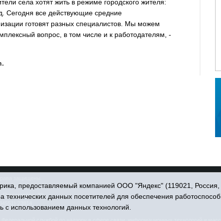
тели села хотят жить в режиме городского жителя:
т.д. Сегодня все действующие средние
изации готовят разных специалистов. Мы можем
омплексный вопрос, в том числе и к работодателям, -
n.
права защищены.
ика, предоставляемый компанией ООО "Яндекс" (119021, Россия, Мо
. Пономарёва, 39.
ра технических данных посетителей для обеспечения работоспособ
34551) 23814
ь с использованием данных технологий.
едеральной службой по надзору в сфере связи, информационных технологий и масс