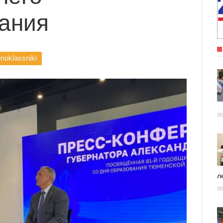
ания
noklassniki
09
ле
09