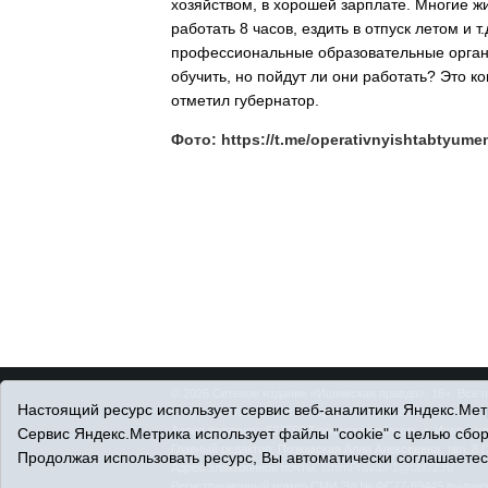
хозяйством, в хорошей зарплате. Многие жи
работать 8 часов, ездить в отпуск летом и 
профессиональные образовательные орган
обучить, но пойдут ли они работать? Это к
отметил губернатор.
Фото: https://t.me/operativnyishtabtyume
© 2026 Сетевое издание «Ишимская правда». 16+. Все 
Настоящий ресурс использует сервис веб-аналитики Яндекс.Метр
© При использовании материалов ссылка обязательна.
Адрес редакции: 627750 Тюменская область, г. Ишим, ул
Сервис Яндекс.Метрика использует файлы "cookie" с целью сбо
Главный редактор: Позюмская Алла Алексеевна, тел. 8 (
Продолжая использовать ресурс, Вы автоматически соглашаетес
Адрес электронной почты:
IshimPravda-1@obl72.ru
Регистрационный номер СМИ Эл № ФС77-69445 выдано Ф