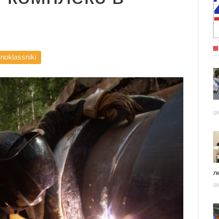
noklassniki
09
ле
09