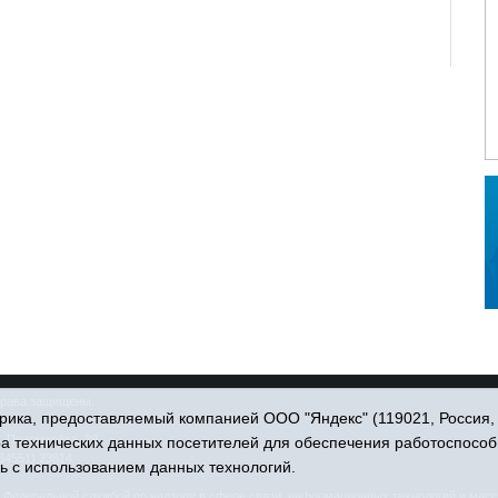
права защищены.
ика, предоставляемый компанией ООО "Яндекс" (119021, Россия, Мо
. Пономарёва, 39.
ра технических данных посетителей для обеспечения работоспособ
34551) 23814
ь с использованием данных технологий.
едеральной службой по надзору в сфере связи, информационных технологий и масс