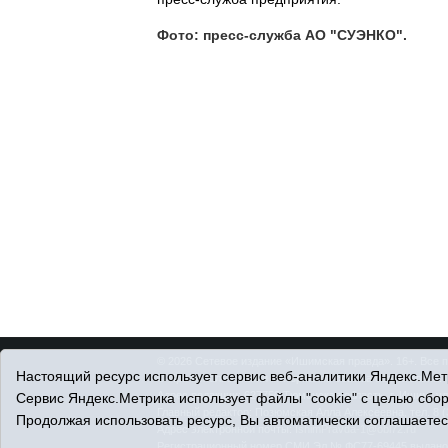
Фото: пресс-служба АО "СУЭНКО".
© 2026 Сетевое издание «Ишимская правда». 16+. Все 
Настоящий ресурс использует сервис веб-аналитики Яндекс.Метр
© При использовании материалов ссылка обязательна.
Адрес редакции: 627750 Тюменская область, г. Ишим, ул
Сервис Яндекс.Метрика использует файлы "cookie" с целью сбо
Главный редактор: Позюмская Алла Алексеевна, тел. 8 (
Продолжая использовать ресурс, Вы автоматически соглашаетес
Адрес электронной почты:
IshimPravda-1@obl72.ru
Регистрационный номер СМИ Эл № ФС77-69445 выдано Ф