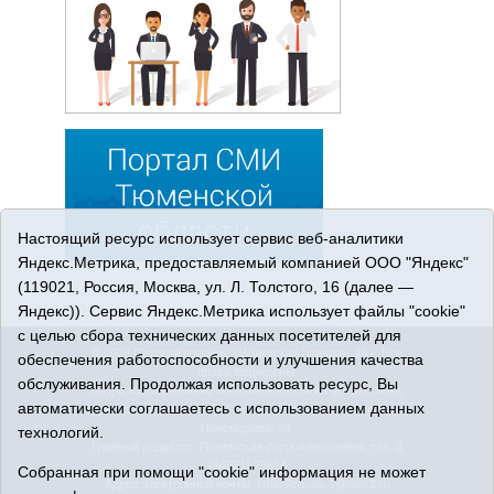
Настоящий ресурс использует сервис веб-аналитики
Яндекс.Метрика, предоставляемый компанией ООО "Яндекс"
(119021, Россия, Москва, ул. Л. Толстого, 16 (далее —
Яндекс)). Сервис Яндекс.Метрика использует файлы "cookie"
с целью сбора технических данных посетителей для
© 2026 Сетевое издание «Ишимская правда». 16+. Все
обеспечения работоспособности и улучшения качества
права защищены.
обслуживания. Продолжая использовать ресурс, Вы
© При использовании материалов ссылка обязательна.
автоматически соглашаетесь с использованием данных
Адрес редакции: 627750 Тюменская область, г. Ишим, ул.
Пономарёва, 39.
технологий.
Главный редактор: Позюмская Алла Алексеевна, тел. 8
(34551) 23814
Собранная при помощи "cookie" информация не может
Адрес электронной почты:
IshimPravda-1@obl72.ru