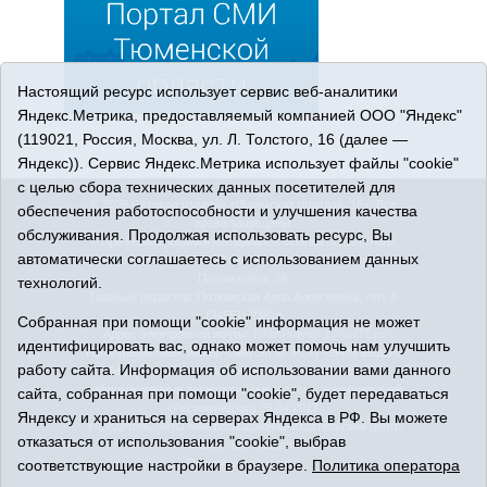
Настоящий ресурс использует сервис веб-аналитики
Яндекс.Метрика, предоставляемый компанией ООО "Яндекс"
(119021, Россия, Москва, ул. Л. Толстого, 16 (далее —
Яндекс)). Сервис Яндекс.Метрика использует файлы "cookie"
с целью сбора технических данных посетителей для
© 2026 Сетевое издание «Ишимская правда». 16+. Все
обеспечения работоспособности и улучшения качества
права защищены.
обслуживания. Продолжая использовать ресурс, Вы
© При использовании материалов ссылка обязательна.
автоматически соглашаетесь с использованием данных
Адрес редакции: 627750 Тюменская область, г. Ишим, ул.
Пономарёва, 39.
технологий.
Главный редактор: Позюмская Алла Алексеевна, тел. 8
(34551) 23814
Собранная при помощи "cookie" информация не может
Адрес электронной почты:
IshimPravda-1@obl72.ru
идентифицировать вас, однако может помочь нам улучшить
Регистрационный номер СМИ Эл № ФС77-69445 выдано
работу сайта. Информация об использовании вами данного
Федеральной службой по надзору в сфере связи,
информационных технологий и массовых коммуникаций
сайта, собранная при помощи "cookie", будет передаваться
(Роскомнадзор) 25.04.2017
Яндексу и храниться на серверах Яндекса в РФ. Вы можете
Учредитель: АНО «Информационно-издательский центр
отказаться от использования "cookie", выбрав
«Ишимская правда».
соответствующие настройки в браузере.
Политика оператора
Политика оператора