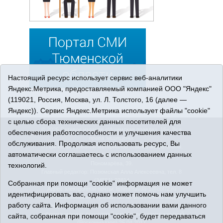
Настоящий ресурс использует сервис веб-аналитики
Яндекс.Метрика, предоставляемый компанией ООО "Яндекс"
(119021, Россия, Москва, ул. Л. Толстого, 16 (далее —
Яндекс)). Сервис Яндекс.Метрика использует файлы "cookie"
с целью сбора технических данных посетителей для
© 2026 Сетевое издание «Ишимская правда». 16+. Все
обеспечения работоспособности и улучшения качества
права защищены.
обслуживания. Продолжая использовать ресурс, Вы
© При использовании материалов ссылка обязательна.
автоматически соглашаетесь с использованием данных
Адрес редакции: 627750 Тюменская область, г. Ишим, ул.
Пономарёва, 39.
технологий.
Главный редактор: Позюмская Алла Алексеевна, тел. 8
(34551) 23814
Собранная при помощи "cookie" информация не может
Адрес электронной почты:
IshimPravda-1@obl72.ru
идентифицировать вас, однако может помочь нам улучшить
Регистрационный номер СМИ Эл № ФС77-69445 выдано
работу сайта. Информация об использовании вами данного
Федеральной службой по надзору в сфере связи,
информационных технологий и массовых коммуникаций
сайта, собранная при помощи "cookie", будет передаваться
(Роскомнадзор) 25.04.2017