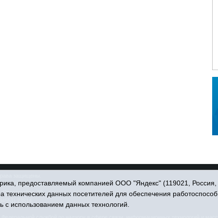
права защищены.
ика, предоставляемый компанией ООО "Яндекс" (119021, Россия, Мо
. Пономарёва, 39.
ра технических данных посетителей для обеспечения работоспособ
34551) 23814
ь с использованием данных технологий.
едеральной службой по надзору в сфере связи, информационных технологий и масс