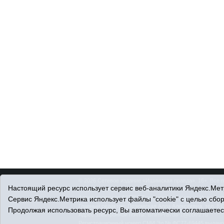
© 2026 Сетевое издание «Ишимская правда». 16+. Все 
Настоящий ресурс использует сервис веб-аналитики Яндекс.Метр
© При использовании материалов ссылка обязательна.
Адрес редакции: 627750 Тюменская область, г. Ишим, ул
Сервис Яндекс.Метрика использует файлы "cookie" с целью сбо
Главный редактор: Позюмская Алла Алексеевна, тел. 8 (
Продолжая использовать ресурс, Вы автоматически соглашаетес
Адрес электронной почты:
IshimPravda-1@obl72.ru
Регистрационный номер СМИ Эл № ФС77-69445 выдано Ф