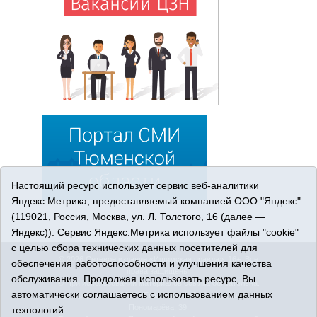
Настоящий ресурс использует сервис веб-аналитики
Яндекс.Метрика, предоставляемый компанией ООО "Яндекс"
(119021, Россия, Москва, ул. Л. Толстого, 16 (далее —
Яндекс)). Сервис Яндекс.Метрика использует файлы "cookie"
с целью сбора технических данных посетителей для
© 2026 Сетевое издание «Ишимская правда». 16+. Все
обеспечения работоспособности и улучшения качества
права защищены.
обслуживания. Продолжая использовать ресурс, Вы
© При использовании материалов ссылка обязательна.
автоматически соглашаетесь с использованием данных
Адрес редакции: 627750 Тюменская область, г. Ишим, ул.
Пономарёва, 39.
технологий.