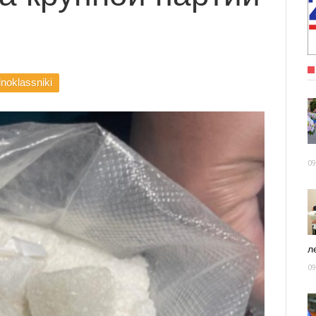
noklassniki
09
ле
09