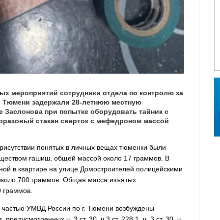
ых мероприятий сотрудники отдела по контролю за
. Тюмени задержали 28-летнюю местную
е Заслонова при попытке оборудовать тайник с
оразовый стакан сверток с мефедроном массой
присутствии понятых в личных вещах тюменки были
еществом гашиш, общей массой около 17 граммов. В
нной в квартире на улице Домостроителей полицейскими
около 700 граммов. Общая масса изъятых
0 граммов.
 частью УМВД России по г. Тюмени возбуждены
едусмотренных ч. 3 ст. 30, ч.3 ст. 228.1, ч. 3 ст. 30, ч.