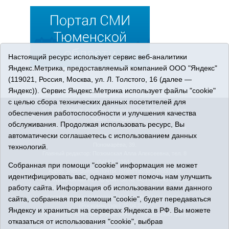
Настоящий ресурс использует сервис веб-аналитики
Яндекс.Метрика, предоставляемый компанией ООО "Яндекс"
(119021, Россия, Москва, ул. Л. Толстого, 16 (далее —
Яндекс)). Сервис Яндекс.Метрика использует файлы "cookie"
с целью сбора технических данных посетителей для
© 2026 Сетевое издание «Ишимская правда». 16+. Все
обеспечения работоспособности и улучшения качества
права защищены.
обслуживания. Продолжая использовать ресурс, Вы
© При использовании материалов ссылка обязательна.
автоматически соглашаетесь с использованием данных
Адрес редакции: 627750 Тюменская область, г. Ишим, ул.
Пономарёва, 39.
технологий.
Главный редактор: Позюмская Алла Алексеевна, тел. 8
(34551) 23814
Собранная при помощи "cookie" информация не может
Адрес электронной почты:
IshimPravda-1@obl72.ru
идентифицировать вас, однако может помочь нам улучшить
Регистрационный номер СМИ Эл № ФС77-69445 выдано
работу сайта. Информация об использовании вами данного
Федеральной службой по надзору в сфере связи,
информационных технологий и массовых коммуникаций
сайта, собранная при помощи "cookie", будет передаваться
(Роскомнадзор) 25.04.2017
Яндексу и храниться на серверах Яндекса в РФ. Вы можете
Учредитель: АНО «Информационно-издательский центр
отказаться от использования "cookie", выбрав
«Ишимская правда».