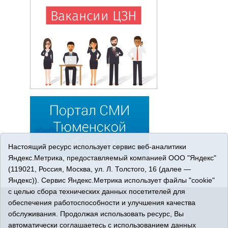
Настоящий ресурс использует сервис веб-аналитики
Яндекс.Метрика, предоставляемый компанией ООО "Яндекс"
(119021, Россия, Москва, ул. Л. Толстого, 16 (далее —
Яндекс)). Сервис Яндекс.Метрика использует файлы "cookie"
с целью сбора технических данных посетителей для
© 2026 Сетевое издание «Ишимская правда». 16+. Все
обеспечения работоспособности и улучшения качества
права защищены.
обслуживания. Продолжая использовать ресурс, Вы
© При использовании материалов ссылка обязательна.
автоматически соглашаетесь с использованием данных
Адрес редакции: 627750 Тюменская область, г. Ишим, ул.