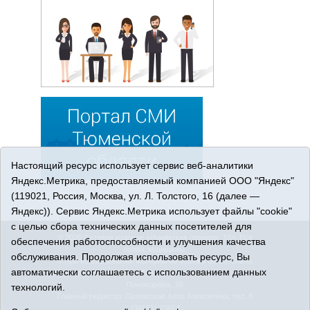
Настоящий ресурс использует сервис веб-аналитики
Яндекс.Метрика, предоставляемый компанией ООО "Яндекс"
(119021, Россия, Москва, ул. Л. Толстого, 16 (далее —
Яндекс)). Сервис Яндекс.Метрика использует файлы "cookie"
с целью сбора технических данных посетителей для
© 2026 Сетевое издание «Ишимская правда». 16+. Все
обеспечения работоспособности и улучшения качества
права защищены.
обслуживания. Продолжая использовать ресурс, Вы
© При использовании материалов ссылка обязательна.
автоматически соглашаетесь с использованием данных
Адрес редакции: 627750 Тюменская область, г. Ишим, ул.
Пономарёва, 39.
технологий.
Главный редактор: Позюмская Алла Алексеевна, тел. 8
(34551) 23814