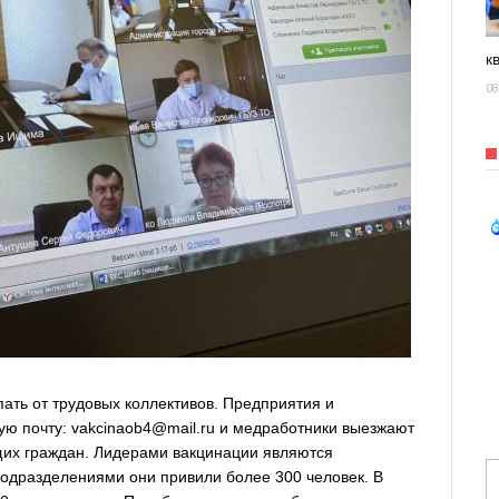
к
08
ать от трудовых коллективов. Предприятия и
ую почту: vakcinaob4@mail.ru и медработники выезжают
щих граждан. Лидерами вакцинации являются
подразделениями они привили более 300 человек. В