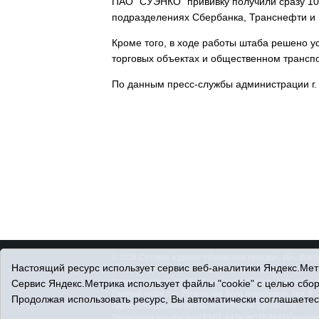
ПАО "СУЭНКО" прививку получили сразу 10
подразделениях Сбербанка, Транснефти и 
Кроме того, в ходе работы штаба решено у
торговых объектах и общественном трансп
По данным пресс-службы администрации г.
© 2026 Сетевое издание «Ишимская правда». 16+. Все 
Настоящий ресурс использует сервис веб-аналитики Яндекс.Метр
© При использовании материалов ссылка обязательна.
Адрес редакции: 627750 Тюменская область, г. Ишим, ул
Сервис Яндекс.Метрика использует файлы "cookie" с целью сбо
Главный редактор: Позюмская Алла Алексеевна, тел. 8 (
Продолжая использовать ресурс, Вы автоматически соглашаетес
Адрес электронной почты:
IshimPravda-1@obl72.ru
Регистрационный номер СМИ Эл № ФС77-69445 выдано Ф