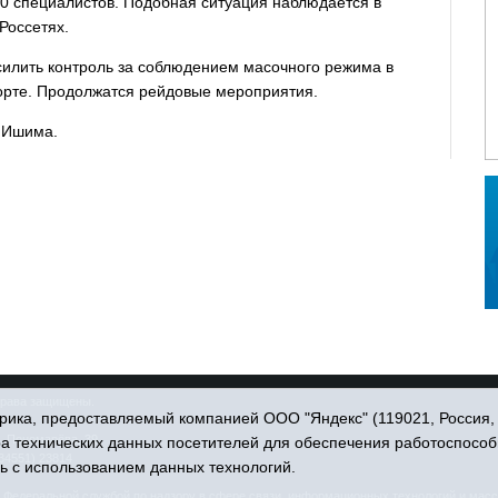
0 специалистов. Подобная ситуация наблюдается в
Россетях.
силить контроль за соблюдением масочного режима в
орте. Продолжатся рейдовые мероприятия.
 Ишима.
права защищены.
ика, предоставляемый компанией ООО "Яндекс" (119021, Россия, Мо
. Пономарёва, 39.
ра технических данных посетителей для обеспечения работоспособ
34551) 23814
ь с использованием данных технологий.
едеральной службой по надзору в сфере связи, информационных технологий и масс