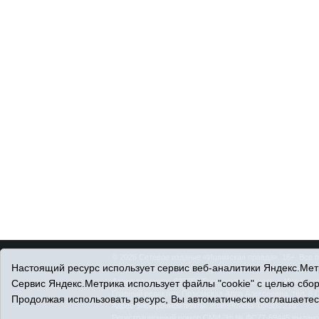
© 2026 Сетевое издание «Ишимская правда». 16+. Все 
Настоящий ресурс использует сервис веб-аналитики Яндекс.Метр
© При использовании материалов ссылка обязательна.
Адрес редакции: 627750 Тюменская область, г. Ишим, ул
Сервис Яндекс.Метрика использует файлы "cookie" с целью сбо
Главный редактор: Позюмская Алла Алексеевна, тел. 8 (
Продолжая использовать ресурс, Вы автоматически соглашаетес
Адрес электронной почты:
IshimPravda-1@obl72.ru
Регистрационный номер СМИ Эл № ФС77-69445 выдано Ф