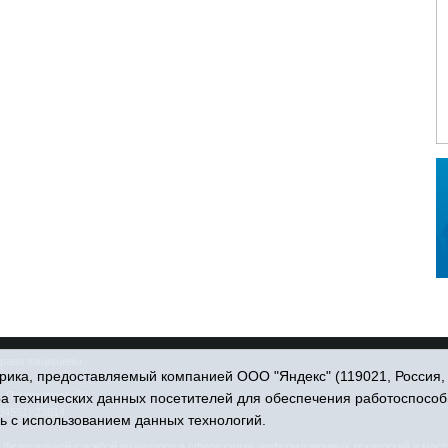
права защищены.
ика, предоставляемый компанией ООО "Яндекс" (119021, Россия, Мо
. Пономарёва, 39.
ра технических данных посетителей для обеспечения работоспособ
34551) 23814
ь с использованием данных технологий.
едеральной службой по надзору в сфере связи, информационных технологий и масс