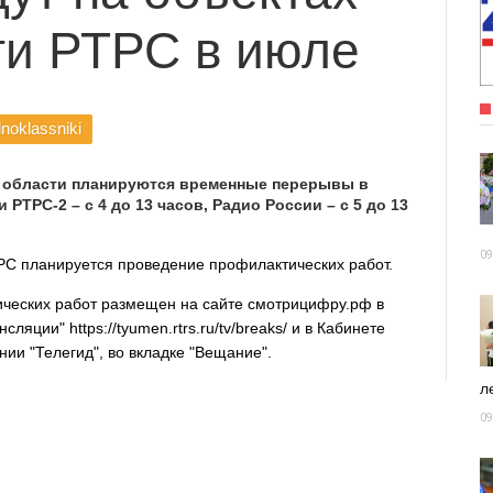
ти РТРС в июле
noklassniki
 области планируются временные перерывы в
РТРС-2 – с 4 до 13 часов, Радио России – с 5 до 13
09
ТРС планируется проведение профилактических работ.
ческих работ размещен на сайте смотрицифру.рф в
яции" https://tyumen.rtrs.ru/tv/breaks/ и в Кабинете
ии "Телегид", во вкладке "Вещание".
ле
09