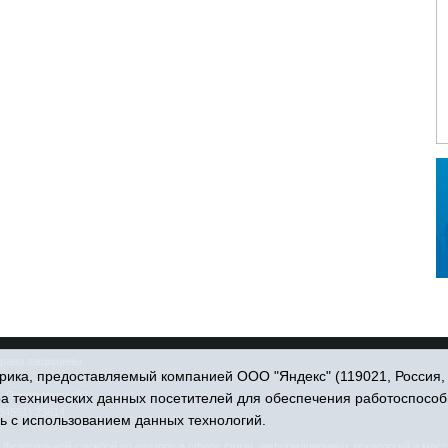
права защищены.
ика, предоставляемый компанией ООО "Яндекс" (119021, Россия, Мо
. Пономарёва, 39.
ра технических данных посетителей для обеспечения работоспособ
34551) 23814
ь с использованием данных технологий.
едеральной службой по надзору в сфере связи, информационных технологий и масс