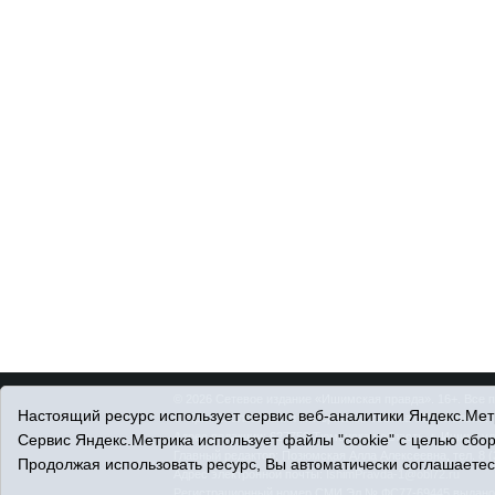
© 2026 Сетевое издание «Ишимская правда». 16+. Все 
Настоящий ресурс использует сервис веб-аналитики Яндекс.Метр
© При использовании материалов ссылка обязательна.
Адрес редакции: 627750 Тюменская область, г. Ишим, ул
Сервис Яндекс.Метрика использует файлы "cookie" с целью сбо
Главный редактор: Позюмская Алла Алексеевна, тел. 8 (
Продолжая использовать ресурс, Вы автоматически соглашаетес
Адрес электронной почты:
IshimPravda-1@obl72.ru
Регистрационный номер СМИ Эл № ФС77-69445 выдано Ф