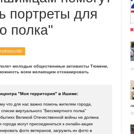
ь портреты для
о полка"
noklassniki
полк» молодые общественные активисты Тюмени,
09
можность всем желающим отсканировать
ицентра "Моя территория" в Ишиме:
ому что для нас важно помочь жителям города,
ле
 списки виртуального "Бессмертного полка"
09
обытиях Великой Отечественной войны не должна
и города могут присоединиться к онлайн-акции
ировать фото ветеранов, загрузить их фото в