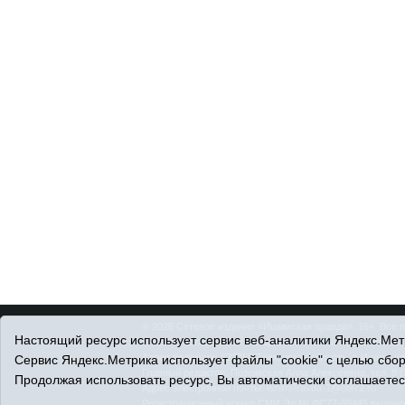
© 2026 Сетевое издание «Ишимская правда». 16+. Все 
Настоящий ресурс использует сервис веб-аналитики Яндекс.Метр
© При использовании материалов ссылка обязательна.
Адрес редакции: 627750 Тюменская область, г. Ишим, ул
Сервис Яндекс.Метрика использует файлы "cookie" с целью сбо
Главный редактор: Позюмская Алла Алексеевна, тел. 8 (
Продолжая использовать ресурс, Вы автоматически соглашаетес
Адрес электронной почты:
IshimPravda-1@obl72.ru
Регистрационный номер СМИ Эл № ФС77-69445 выдано Ф