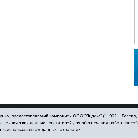
права защищены.
ика, предоставляемый компанией ООО "Яндекс" (119021, Россия, Мо
. Пономарёва, 39.
ра технических данных посетителей для обеспечения работоспособ
34551) 23814
ь с использованием данных технологий.
едеральной службой по надзору в сфере связи, информационных технологий и масс