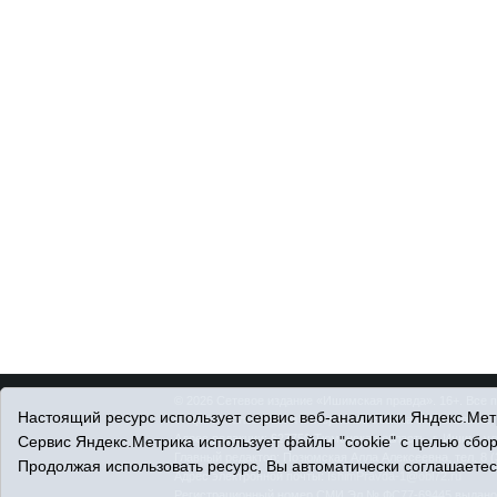
© 2026 Сетевое издание «Ишимская правда». 16+. Все 
Настоящий ресурс использует сервис веб-аналитики Яндекс.Метр
© При использовании материалов ссылка обязательна.
Адрес редакции: 627750 Тюменская область, г. Ишим, ул
Сервис Яндекс.Метрика использует файлы "cookie" с целью сбо
Главный редактор: Позюмская Алла Алексеевна, тел. 8 (
Продолжая использовать ресурс, Вы автоматически соглашаетес
Адрес электронной почты:
IshimPravda-1@obl72.ru
Регистрационный номер СМИ Эл № ФС77-69445 выдано Ф