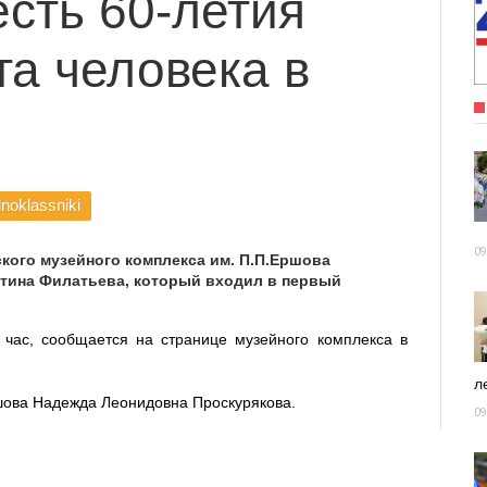
есть 60-летия
та человека в
noklassniki
09
кого музейного комплекса им. П.П.Ершова
тина Филатьева, который входил в первый
 час, сообщается на странице музейного комплекса в
ле
шова Надежда Леонидовна Проскурякова.
09