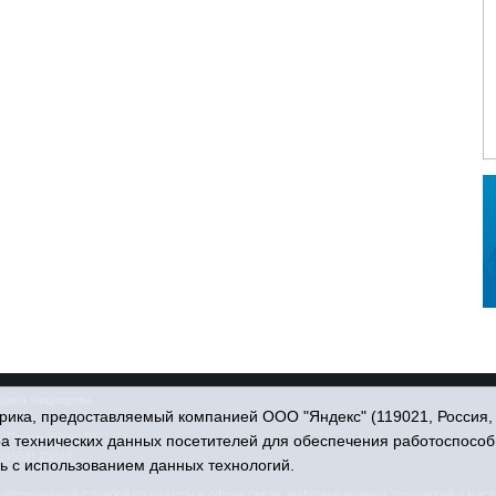
права защищены.
ика, предоставляемый компанией ООО "Яндекс" (119021, Россия, Мо
. Пономарёва, 39.
ра технических данных посетителей для обеспечения работоспособ
34551) 23814
ь с использованием данных технологий.
едеральной службой по надзору в сфере связи, информационных технологий и масс