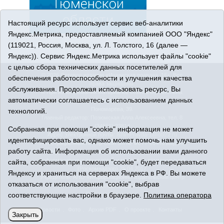
Настоящий ресурс использует сервис веб-аналитики
Яндекс.Метрика, предоставляемый компанией ООО "Яндекс"
(119021, Россия, Москва, ул. Л. Толстого, 16 (далее —
Яндекс)). Сервис Яндекс.Метрика использует файлы "cookie"
с целью сбора технических данных посетителей для
© 2026 Сетевое издание «Ишимская правда». 16+. Все
обеспечения работоспособности и улучшения качества
права защищены.
обслуживания. Продолжая использовать ресурс, Вы
© При использовании материалов ссылка обязательна.
автоматически соглашаетесь с использованием данных
Адрес редакции: 627750 Тюменская область, г. Ишим, ул.
Пономарёва, 39.
технологий.
Главный редактор: Позюмская Алла Алексеевна, тел. 8
(34551) 23814
Собранная при помощи "cookie" информация не может
Адрес электронной почты:
IshimPravda-1@obl72.ru
идентифицировать вас, однако может помочь нам улучшить
Регистрационный номер СМИ Эл № ФС77-69445 выдано
работу сайта. Информация об использовании вами данного
Федеральной службой по надзору в сфере связи,
информационных технологий и массовых коммуникаций
сайта, собранная при помощи "cookie", будет передаваться
(Роскомнадзор) 25.04.2017
Яндексу и храниться на серверах Яндекса в РФ. Вы можете
Учредитель: АНО «Информационно-издательский центр
отказаться от использования "cookie", выбрав
«Ишимская правда».
Политика оператора
соответствующие настройки в браузере.
Политика оператора
Новости
Фото
Архив PDF
О проекте
Контакты
Закрыть