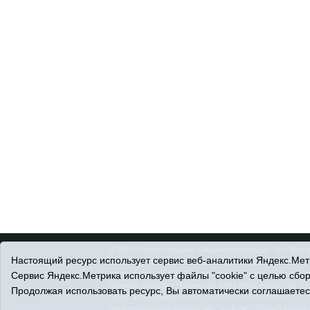
© 2026 Сетевое издание «Ишимская правда». 16+. Все 
Настоящий ресурс использует сервис веб-аналитики Яндекс.Метр
© При использовании материалов ссылка обязательна.
Адрес редакции: 627750 Тюменская область, г. Ишим, ул
Сервис Яндекс.Метрика использует файлы "cookie" с целью сбо
Главный редактор: Позюмская Алла Алексеевна, тел. 8 (
Продолжая использовать ресурс, Вы автоматически соглашаетес
Адрес электронной почты:
IshimPravda-1@obl72.ru
Регистрационный номер СМИ Эл № ФС77-69445 выдано Ф