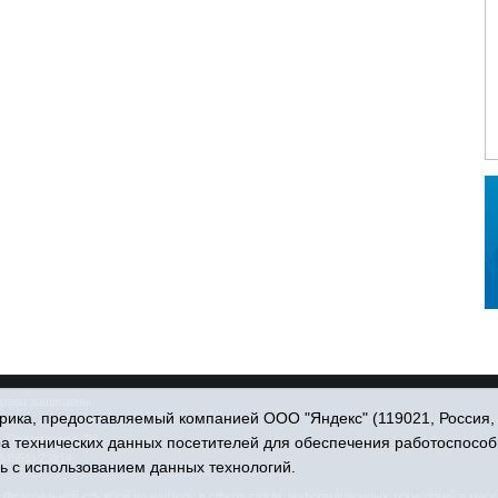
права защищены.
ика, предоставляемый компанией ООО "Яндекс" (119021, Россия, Мо
. Пономарёва, 39.
ра технических данных посетителей для обеспечения работоспособ
34551) 23814
ь с использованием данных технологий.
едеральной службой по надзору в сфере связи, информационных технологий и масс