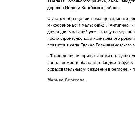
Хмелева Тобольского района, селе Заводоп
деревне Индери Вагайского района.
С учетом обращений тюменцев принято реше
микрорайонах "Ямальский-2", "Антипино" и
двери для малышей уже в концу следующего
после строительства и капитального ремон
появится в селе Евсино Голышмановского г
- Такие решения приняты нами в текущих у
наполняемости областного бюджета будем 
образовательных учреждений в регионе, - 
Марина Сергеева.