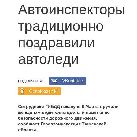
Автоинспекторы
традиционно
поздравили
автоледи
VKontakte
ПОДЕЛИТЬСЯ:
Odnoklassniki
Сотрудники ГИБДД накануне 8 Марта вручили
женщинам-водителям цветы и памятки по
безопасности дорожного движения,
сообщает Госавтоинспекция Тюменской
области.