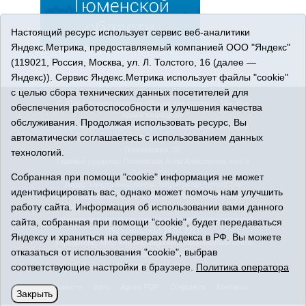
Настоящий ресурс использует сервис веб-аналитики
Яндекс.Метрика, предоставляемый компанией ООО "Яндекс"
(119021, Россия, Москва, ул. Л. Толстого, 16 (далее —
Яндекс)). Сервис Яндекс.Метрика использует файлы "cookie"
с целью сбора технических данных посетителей для
© 2026 Сетевое издание «Ишимская правда». 16+. Все
обеспечения работоспособности и улучшения качества
права защищены.
обслуживания. Продолжая использовать ресурс, Вы
© При использовании материалов ссылка обязательна.
автоматически соглашаетесь с использованием данных
Адрес редакции: 627750 Тюменская область, г. Ишим, ул.
Пономарёва, 39.
технологий.
Главный редактор: Позюмская Алла Алексеевна, тел. 8
(34551) 23814
Собранная при помощи "cookie" информация не может
Адрес электронной почты:
IshimPravda-1@obl72.ru
идентифицировать вас, однако может помочь нам улучшить
Регистрационный номер СМИ Эл № ФС77-69445 выдано
работу сайта. Информация об использовании вами данного
Федеральной службой по надзору в сфере связи,
информационных технологий и массовых коммуникаций
сайта, собранная при помощи "cookie", будет передаваться
(Роскомнадзор) 25.04.2017
Яндексу и храниться на серверах Яндекса в РФ. Вы можете
Учредитель: АНО «Информационно-издательский центр
отказаться от использования "cookie", выбрав
«Ишимская правда».
соответствующие настройки в браузере.
Политика оператора
Политика оператора
Новости
Фото
Архив PDF
О проекте
Контакты
Закрыть