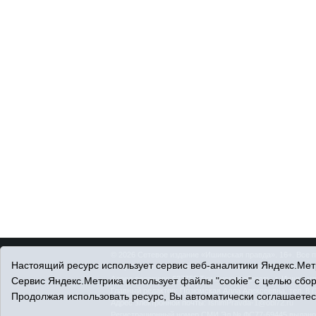
© 2026 Сетевое издание «Ишимская правда». 16+. Все 
Настоящий ресурс использует сервис веб-аналитики Яндекс.Метр
© При использовании материалов ссылка обязательна.
Адрес редакции: 627750 Тюменская область, г. Ишим, ул
Сервис Яндекс.Метрика использует файлы "cookie" с целью сбо
Главный редактор: Позюмская Алла Алексеевна, тел. 8 (
Продолжая использовать ресурс, Вы автоматически соглашаетес
Адрес электронной почты:
IshimPravda-1@obl72.ru
Регистрационный номер СМИ Эл № ФС77-69445 выдано Ф