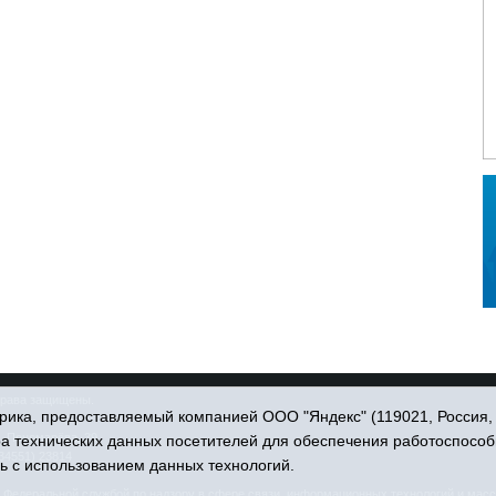
права защищены.
ика, предоставляемый компанией ООО "Яндекс" (119021, Россия, Мо
. Пономарёва, 39.
ра технических данных посетителей для обеспечения работоспособ
34551) 23814
ь с использованием данных технологий.
едеральной службой по надзору в сфере связи, информационных технологий и масс