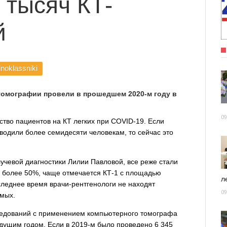
 тысяч КТ-
й
noklassniki
томографии провели в прошедшем 2020-м году в
09
ство пациентов на КТ легких при СOVID-19. Если
водили более семидесяти человекам, то сейчас это
учевой диагностики Лилии Павловой, все реже стали
х более 50%, чаще отмечается КТ-1 с площадью
ле
следнее время врачи-рентгенологи не находят
09
емых.
следований с применением компьютерного томографа
дущим годом. Если в 2019-м было проведено 6 345