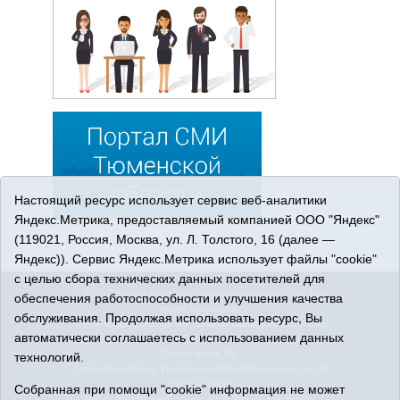
Настоящий ресурс использует сервис веб-аналитики
Яндекс.Метрика, предоставляемый компанией ООО "Яндекс"
(119021, Россия, Москва, ул. Л. Толстого, 16 (далее —
Яндекс)). Сервис Яндекс.Метрика использует файлы "cookie"
с целью сбора технических данных посетителей для
© 2026 Сетевое издание «Ишимская правда». 16+. Все
обеспечения работоспособности и улучшения качества
права защищены.
обслуживания. Продолжая использовать ресурс, Вы
© При использовании материалов ссылка обязательна.
автоматически соглашаетесь с использованием данных
Адрес редакции: 627750 Тюменская область, г. Ишим, ул.
Пономарёва, 39.
технологий.
Главный редактор: Позюмская Алла Алексеевна, тел. 8
(34551) 23814
Собранная при помощи "cookie" информация не может
Адрес электронной почты:
IshimPravda-1@obl72.ru