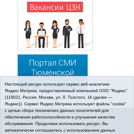
Настоящий ресурс использует сервис веб-аналитики
Яндекс.Метрика, предоставляемый компанией ООО "Яндекс"
(119021, Россия, Москва, ул. Л. Толстого, 16 (далее —
Яндекс)). Сервис Яндекс.Метрика использует файлы "cookie"
с целью сбора технических данных посетителей для
© 2026 Сетевое издание «Ишимская правда». 16+. Все
обеспечения работоспособности и улучшения качества
права защищены.
обслуживания. Продолжая использовать ресурс, Вы
© При использовании материалов ссылка обязательна.
автоматически соглашаетесь с использованием данных
Адрес редакции: 627750 Тюменская область, г. Ишим, ул.