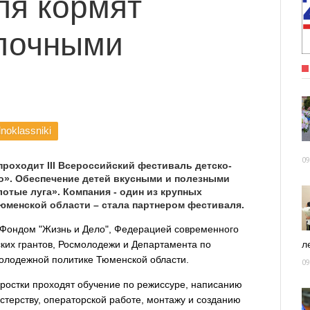
ля кормят
лочными
noklassniki
09
 проходит III Всероссийский фестиваль детско-
». Обеспечение детей вкусными и полезными
лотые луга». Компания - один из крупных
менской области – стала партнером фестиваля.
 Фондом "Жизнь и Дело", Федерацией современного
ких грантов, Росмолодежи и Департамента по
ле
олодежной политике Тюменской области.
09
дростки проходят обучение по режиссуре, написанию
терству, операторской работе, монтажу и созданию