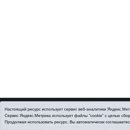
© 2026 Сетевое издание «Ишимская правда». 16+. Все 
Настоящий ресурс использует сервис веб-аналитики Яндекс.Метр
© При использовании материалов ссылка обязательна.
Адрес редакции: 627750 Тюменская область, г. Ишим, ул
Сервис Яндекс.Метрика использует файлы "cookie" с целью сбо
Главный редактор: Позюмская Алла Алексеевна, тел. 8 (
Продолжая использовать ресурс, Вы автоматически соглашаетес
Адрес электронной почты:
IshimPravda-1@obl72.ru
Регистрационный номер СМИ Эл № ФС77-69445 выдано Ф