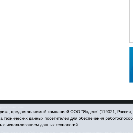
права защищены.
ика, предоставляемый компанией ООО "Яндекс" (119021, Россия, Мо
. Пономарёва, 39.
ра технических данных посетителей для обеспечения работоспособ
34551) 23814
ь с использованием данных технологий.
едеральной службой по надзору в сфере связи, информационных технологий и масс