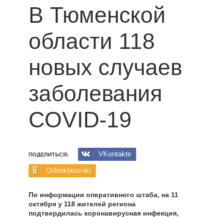
В Тюменской
области 118
новых случаев
заболевания
COVID-19
VKontakte
ПОДЕЛИТЬСЯ:
Odnoklassniki
По информации оперативного штаба, на 11
октября у 118 жителей региона
подтвердилась коронавирусная инфекция,